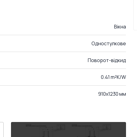
Вікна
Одностулкове
Поворот-відкид
0.41 m²K/W
910x1230 мм