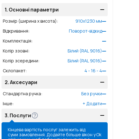
1.
Основні параметри
Розмір (ширина x висота)
:
910
x
1230
мм
Відкривання
:
Поворот-відкид
Комплектація
:
Колір ззовні
:
Білий (RAL 9016)
Колір зсередини
:
Білий (RAL 9016)
Склопакет
:
4 - 16 - 4
2.
Аксесуари
Стандартна ручка
:
Без ручки
Інше
:
+
Додати
3.
Послуги
Кінцева вартість послуг залежить від
суми замовлення. Додайте більше вікон у
Ok