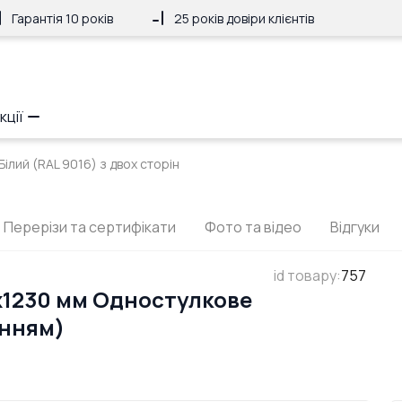
Гарантія 10 років
25 років довіри клієнтів
кції
ілий (RAL 9016) з двох сторін
Перерізи та сертифікати
Фото та відео
Відгуки
id товару
:
757
x1230 мм Одностулкове
анням)