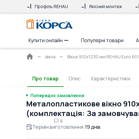
Профіль REHAU
Якісний монтаж
Купити онлайн
Популярні товари
А
Головна
вікна
Вікна 910x1230 мм REHAU Euro 60 Б
сторінка
Про товар
Опис
Характеристики
Попереднє замовлення
Металопластикове вікно 910
(комплектація: За замовчув
6
Термін виготовлення
:
19
днів