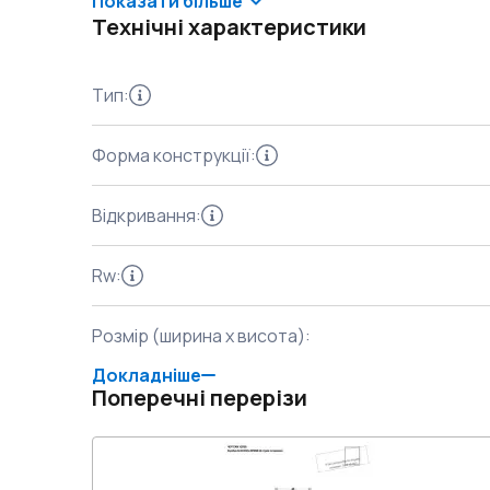
Показати більше
Технічні характеристики
Тип
:
Форма конструкції
:
Відкривання
:
Rw
:
Розмір (ширина x висота)
:
Докладніше
Поперечні перерізи