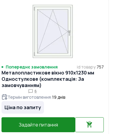
Попереднє замовлення
id товару
:
757
Металопластикове вікно 910x1230 мм
Одностулкове (комплектація: За
замовчуванням)
6
Термін виготовлення
:
19
днів
Ціна по запиту
Задайте питання