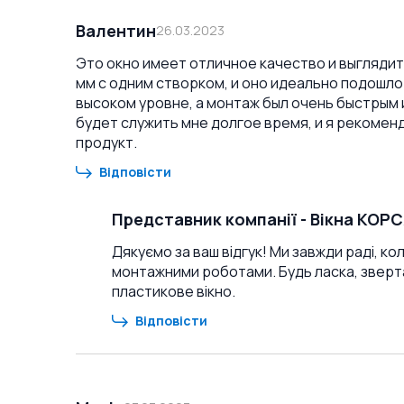
Валентин
26.03.2023
Это окно имеет отличное качество и выглядит 
мм с одним створком, и оно идеально подошло
высоком уровне, а монтаж был очень быстрым 
будет служить мне долгое время, и я рекомен
продукт.
Відповісти
Представник компанії
-
Вікна КОР
Дякуємо за ваш відгук! Ми завжди раді, кол
монтажними роботами. Будь ласка, зверта
пластикове вікно.
Відповісти