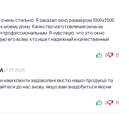
очень стильно. Я заказал окно размером 1000x1500
 к моему дому. Качество изготовления окна на
и профессиональным. Я чувствую, что это окно
дую его всем, кто ищет надежный и качественный
0
0
СА
27.03.2023
и наші клієнти задоволені якістю нашої продукції та
йтеся до нас знову, якщо вам знадобиться якісне
0
0