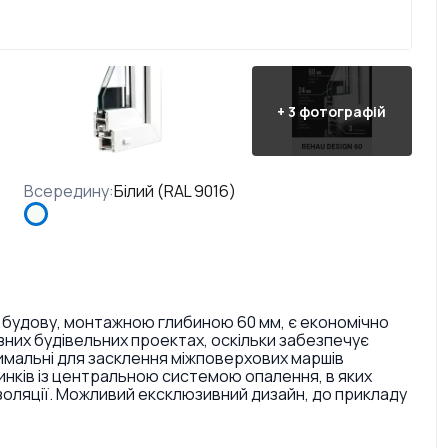
+
3
фотографій
Всередину
:
Білий (RAL 9016)
 будову, монтажною глибиною 60 мм, є економічно
них будівельних проектах, оскільки забезпечує
тимальні для засклення міжповерхових маршів
инків із центральною системою опалення, в яких
золяції. Можливий ексклюзивний дизайн, до прикладу
ри і текстури. Також є досить великий вибір кольорів