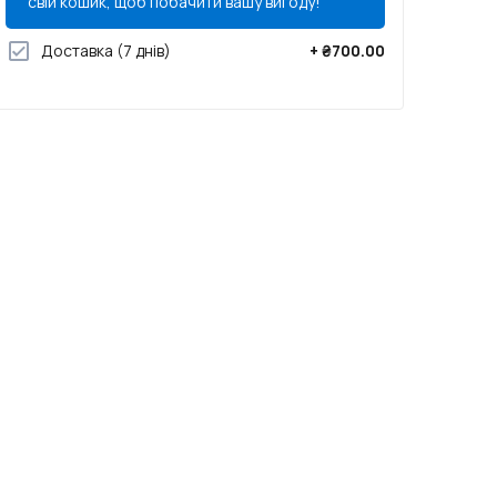
свій кошик, щоб побачити вашу вигоду!
Доставка
(7 днів)
+
₴700.00