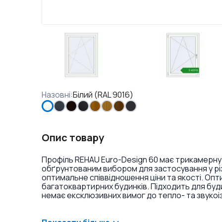
Назовні
:
Білий (RAL 9016)
Опис товару
Профіль REHAU Euro-Design 60 має трикамерну
обґрунтованим вибором для застосування у різ
оптимальне співвідношення ціни та якості. Оп
багатоквартирних будинків. Підходить для буд
немає ексклюзивних вимог до тепло- та звукоі
ламінація або фарбування профілю в різні кольо
віконних ручок та накладок на петлі.