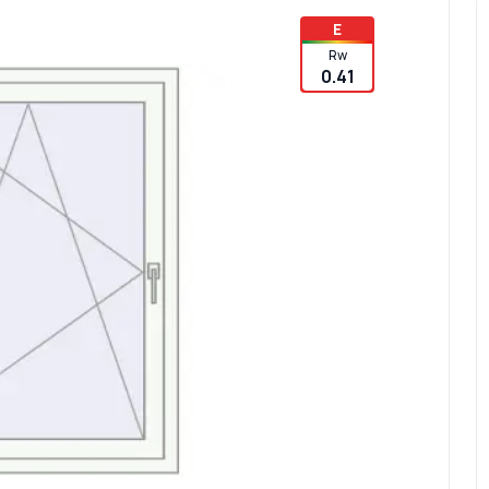
E
Rw
0.41