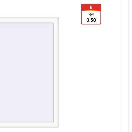
E
Rw
0.38