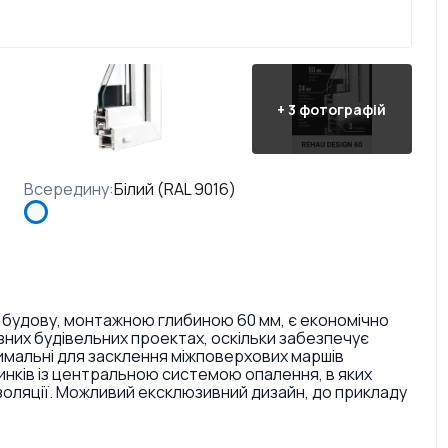
+
3
фотографій
Всередину
:
Білий (RAL 9016)
 будову, монтажною глибиною 60 мм, є економічно
них будівельних проектах, оскільки забезпечує
тимальні для засклення міжповерхових маршів
инків із центральною системою опалення, в яких
золяції. Можливий ексклюзивний дизайн, до прикладу
ри і текстури. Також є досить великий вибір кольорів