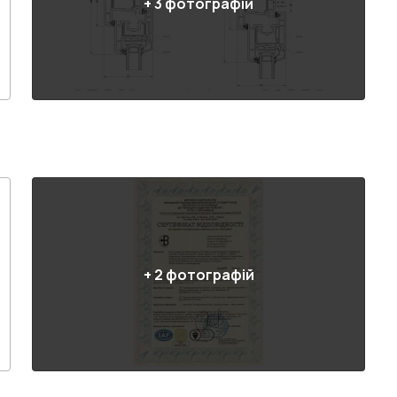
+
3
фотографій
+
2
фотографій