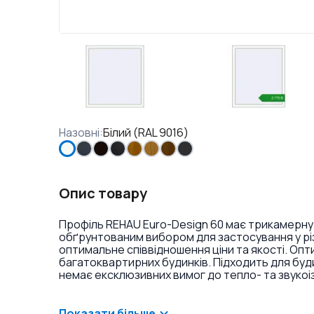
Назовні
:
Білий (RAL 9016)
Опис товару
Профіль REHAU Euro-Design 60 має трикамерну
обґрунтованим вибором для застосування у різ
оптимальне співвідношення ціни та якості. Оп
багатоквартирних будинків. Підходить для буд
немає ексклюзивних вимог до тепло- та звукоі
ламінація або фарбування профілю в різні кольо
віконних ручок та накладок на петлі.
Показати більше