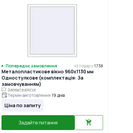
Попереднє замовлення
id товару
:
1738
Металопластикове вікно 960x1130 мм
Одностулкове (комплектація: За
замовчуванням)
Залиште відгук
Термін виготовлення
:
19
днів
Ціна по запиту
Задайте питання