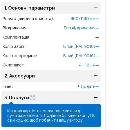
1.
Основні параметри
Розмір (ширина x висота)
:
960
x
1130
мм
Відкривання
:
Без відкривання
Комплектація
:
Колір ззовні
:
Білий (RAL 9016)
Колір зсередини
:
Білий (RAL 9016)
Склопакет
:
4 - 16 - 4
2.
Аксесуари
Інше
:
+
Додати
3.
Послуги
Кінцева вартість послуг залежить від
суми замовлення. Додайте більше вікон у
Ok
свій кошик, щоб побачити вашу вигоду!