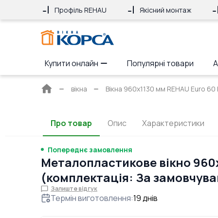
Профіль REHAU
Якісний монтаж
Купити онлайн
Популярні товари
А
Головна
вікна
Вікна 960x1130 мм REHAU Euro 60 Б
сторінка
Про товар
Опис
Характеристики
Попереднє замовлення
Металопластикове вікно 960
(комплектація: За замовчув
Залиште відгук
Термін виготовлення
:
19
днів