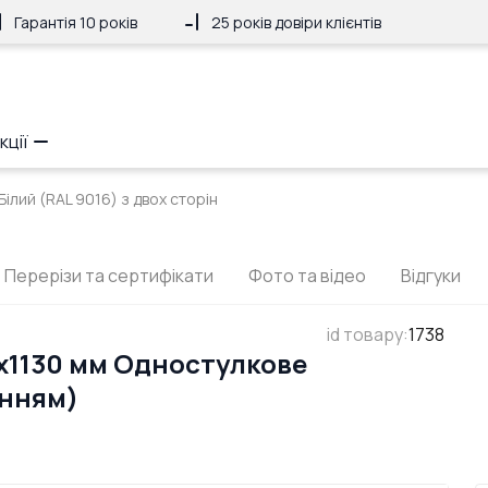
Гарантія 10 років
25 років довіри клієнтів
кції
ілий (RAL 9016) з двох сторін
Перерізи та сертифікати
Фото та відео
Відгуки
id товару
:
1738
x1130 мм Одностулкове
анням)