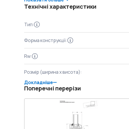
Технічні характеристики
Тип
:
Форма конструкції
:
Rw
:
Розмір (ширина x висота)
:
Докладніше
Поперечні перерізи