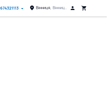
Вінниця
,
Вінницький район, Вінницька 
674321113