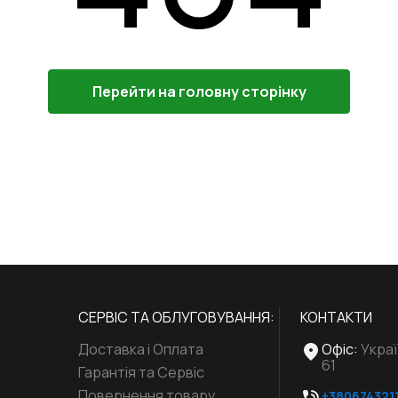
Перейти на головну сторінку
СЕРВІС ТА ОБЛУГОВУВАННЯ:
КОНТАКТИ
Доставка і Оплата
Офіс
:
Украї
61
Гарантія та Сервіс
Повернення товару
+380674321