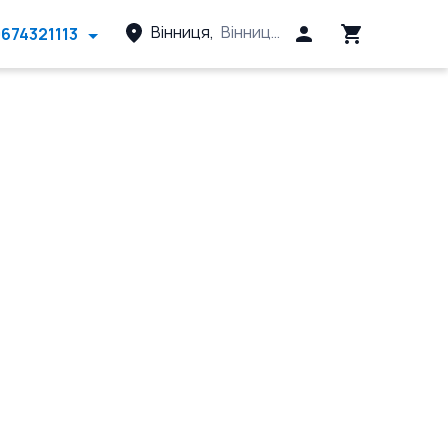
Вінниця
,
Вінницький район, Вінницька 
674321113