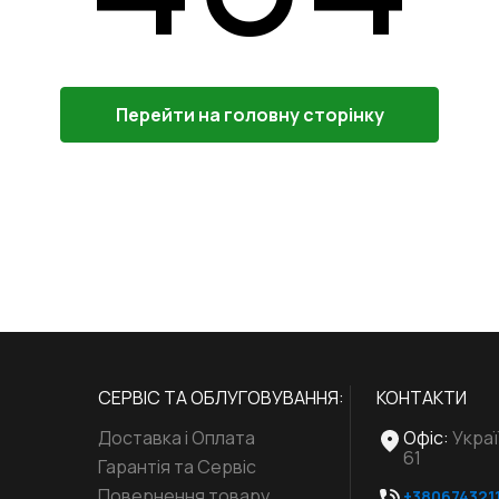
Перейти на головну сторінку
СЕРВІС ТА ОБЛУГОВУВАННЯ:
КОНТАКТИ
Доставка і Оплата
Офіс
:
Украї
61
Гарантія та Сервіс
Повернення товару
+380674321