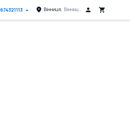
Вінниця
,
Вінницький район, Вінницька 
674321113