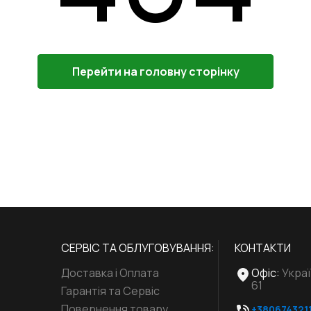
Перейти на головну сторінку
СЕРВІС ТА ОБЛУГОВУВАННЯ:
КОНТАКТИ
Доставка і Оплата
Офіс
:
Украї
61
Гарантія та Сервіс
Повернення товару
+380674321