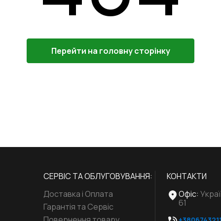
Перейти на головну сторінку
СЕРВІС ТА ОБЛУГОВУВАННЯ:
КОНТАКТИ
Доставка і Оплата
Офіс
:
Украї
61
Гарантія та Сервіс
Повернення товару
+380674321