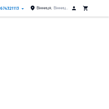
Вінниця
,
Вінницький район, Вінницька 
674321113