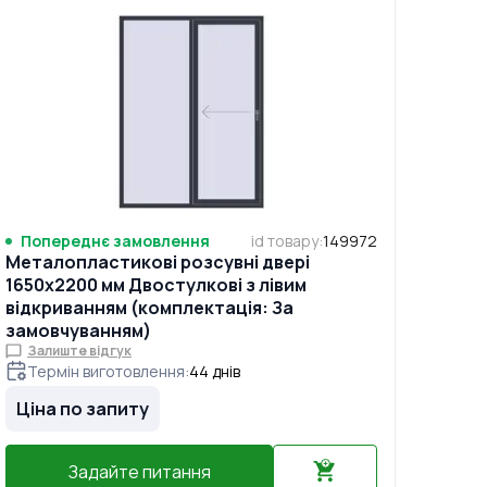
Попереднє замовлення
id товару
:
149972
Металопластикові розсувні двері
1650x2200 мм Двостулкові з лівим
відкриванням (комплектація: За
замовчуванням)
Залиште відгук
Термін виготовлення
:
44
днів
Ціна по запиту
Задайте питання