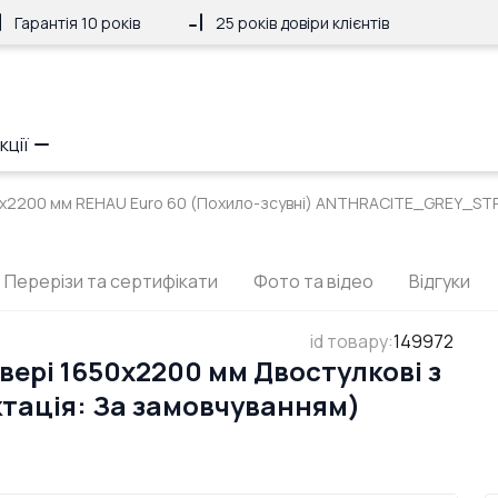
Гарантія 10 років
25 років довіри клієнтів
кції
50x2200 мм REHAU Euro 60 (Похило-зсувні) ANTHRACITE_GREY_ST
Перерізи та сертифікати
Фото та відео
Відгуки
id товару
:
149972
вері 1650x2200 мм Двостулкові з
ктація: За замовчуванням)