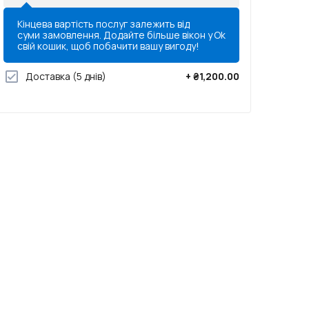
Кінцева вартість послуг залежить від
суми замовлення. Додайте більше вікон у
Ok
свій кошик, щоб побачити вашу вигоду!
Доставка
(5 днів)
+
₴1,200.00