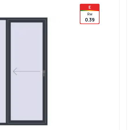
E
Rw
0.39