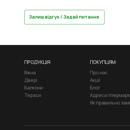
Залиш відгук / Задай питання
ПРОДУКЦІЯ:
ПОКУПЦЯМ:
Вікна
Про нас
Двері
Акції
Балкони
Блог
Тераси
Адреса гіпермар
Як правильно замі