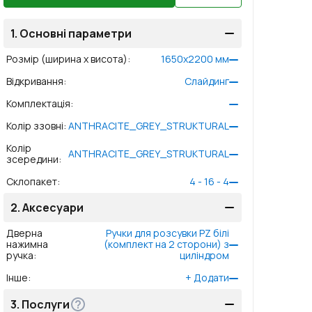
1.
Основні параметри
Розмір (ширина x висота)
:
1650
x
2200
мм
Відкривання
:
Слайдинг
Комплектація
:
Колір ззовні
:
ANTHRACITE_GREY_STRUKTURAL
Колір
ANTHRACITE_GREY_STRUKTURAL
зсередини
:
Склопакет
:
4 - 16 - 4
2.
Аксесуари
Дверна
Ручки для розсувки PZ білі
нажимна
(комплект на 2 сторони) з
ручка
:
циліндром
Інше
:
+
Додати
3.
Послуги