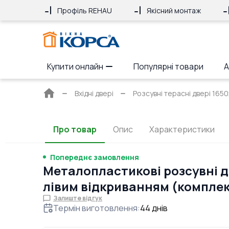
Профіль REHAU
Якісний монтаж
Купити онлайн
Популярні товари
А
Головна
Вхідні двері
Розсувні терасні двері 16
сторінка
Про товар
Опис
Характеристики
Попереднє замовлення
Металопластикові розсувні д
лівим відкриванням (компле
Залиште відгук
Термін виготовлення
:
44
днів