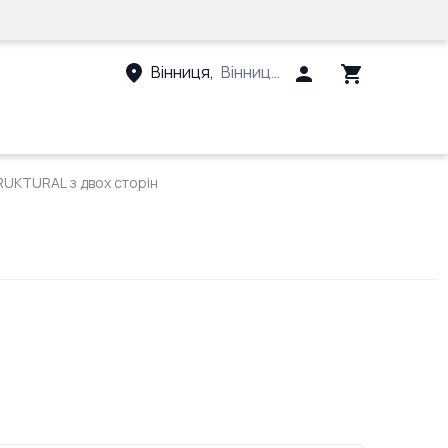
Вінниця
,
Вінницький район, Вінницька 
RUKTURAL з двох сторін