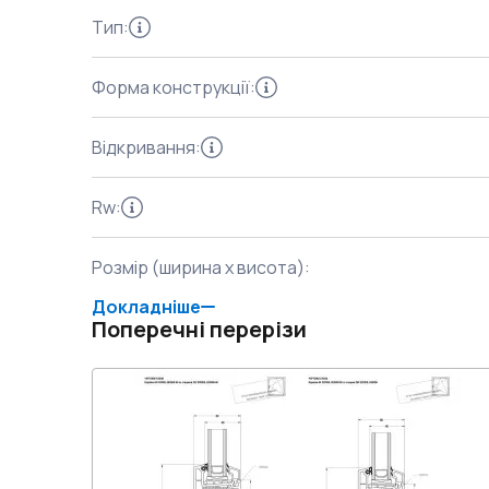
Тип
:
Форма конструкції
:
Відкривання
:
Rw
:
Розмір (ширина x висота)
:
Докладніше
Поперечні перерізи