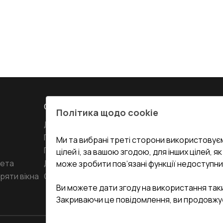
СЕРВІС ТА ОБЛУГОВУВАННЯ:
КОНТАКТИ
Політика щодо cookie
Доставка і Оплата
Офіс
:
Украї
61
Гарантія та Сервіс
Ми та вибрані треті сторони використовуєм
Повернення товару
undefined(und
цілей і, за вашою згодою, для інших цілей, я
кета
Договір публічної оферти
може зробити пов’язані функції недоступни
i.mgr3@kor
ряти вікна
Співпраця з нами
Ви можете дати згоду на використання так
Закриваючи це повідомлення, ви продовжу