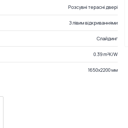
Розсувні терасні двері
З лівим відкриваннями
Слайдинг
0.39 m²K/W
1650x2200 мм