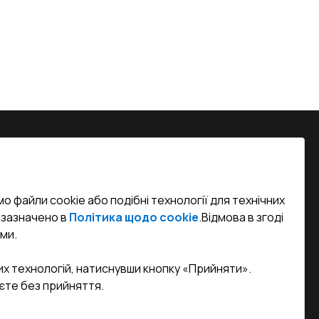
на, м. Вінниця, вул. Келецька 60 кв.
о файли cookie або подібні технології для технічних
efined)
к зазначено в
Політика щодо cookie
.
Відмова в згоді
ми.
sa.ua
их технологій, натиснувши кнопку «Прийняти».
єте без прийняття.