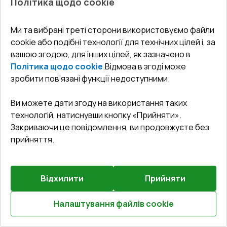
Політика щодо cookie
HST Білий (RAL 9016) з двох сторін
Профільна система
:
5
камерна
Ми та вибрані треті сторони використовуємо файли
Глибина профілю
:
203
мм
cookie або подібні технології для технічних цілей і, за
Ущільнення
:
2
Рівні
вашою згодою, для інших цілей, як зазначено в
Склопакет
:
4 - 16 - 4 - 16 - 4
Політика щодо cookie
.
Відмова в згоді може
зробити пов’язані функції недоступними.
Ви можете дати згоду на використання таких
₴246,861.17
технологій, натиснувши кнопку «Прийняти».
₴172,802.82
Закриваючи це повідомлення, ви продовжуєте без
прийняття.
Детальніше / Змінити
Комплектація
Відхилити
Прийняти
Ручка на 2 сторони з циліндром біла (GU; HST)
Налаштування файлів cookie
Розрахуй онлайн