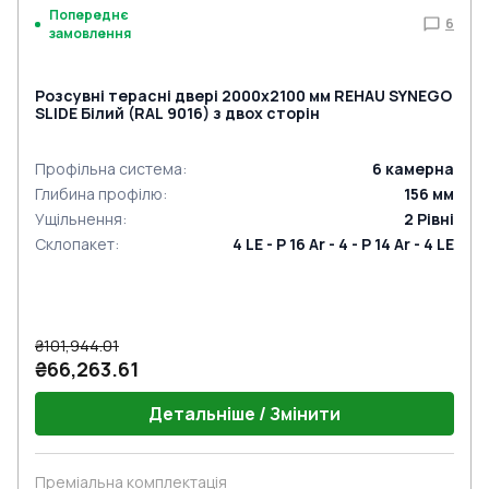
Попереднє
6
замовлення
Розсувні терасні двері 2000x2100 мм REHAU SYNEGO
SLIDE Білий (RAL 9016) з двох сторін
Профільна система
:
6
камерна
Глибина профілю
:
156
мм
Ущільнення
:
2
Рівні
Склопакет
:
4 LE - P 16 Ar - 4 - P 14 Ar - 4 LE
₴101,944.01
₴66,263.61
Детальніше / Змінити
Преміальна комплектація