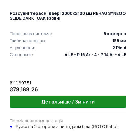
Розсувні терасні двері 2000x2100 мм REHAU SYNEGO
SLIDE DARK_OAK ззовні
Профільна система
:
6
камерна
Глибина профілю
:
156
мм
Ущільнення
:
2
Рівні
Склопакет
:
4 LE - P 16 Ar - 4 - P 14 Ar - 4 LE
₴111,697.51
₴78,188.26
Детальніше / Змінити
Преміальна комплектація
Ручка на 2 сторони з циліндром біла (ROTO Patio
Inowa)