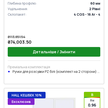
Глибина профілю
:
60
мм
Ущільнення
:
2
Рівні
Склопакет
:
4 CGS - 16 Ar - 4
₴113,851.54
₴74,003.50
Детальніше / Змінити
Преміальна комплектація
Ручки для розсувки PZ білі (комплект на 2 сторони) з
циліндром
B
НАЦ. КЕШБЕК 10%
Rw
Ексклюзив
0.96