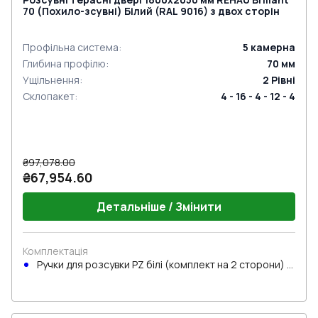
70 (Похило-зсувні) Білий (RAL 9016) з двох сторін
Профільна система
:
5
камерна
Глибина профілю
:
70
мм
Ущільнення
:
2
Рівні
Склопакет
:
4 - 16 - 4 - 12 - 4
₴97,078.00
₴67,954.60
Детальніше / Змінити
Комплектація
Ручки для розсувки PZ білі (комплект на 2 сторони) з
циліндром