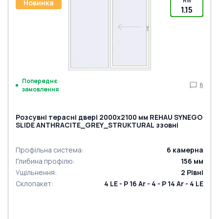
Rw
Новинка
1.15
Попереднє
6
замовлення
Розсувні терасні двері 2000x2100 мм REHAU SYNEGO
SLIDE ANTHRACITE_GREY_STRUKTURAL ззовні
Профільна система
:
6
камерна
Глибина профілю
:
156
мм
Ущільнення
:
2
Рівні
Склопакет
:
4 LE - P 16 Ar - 4 - P 14 Ar - 4 LE