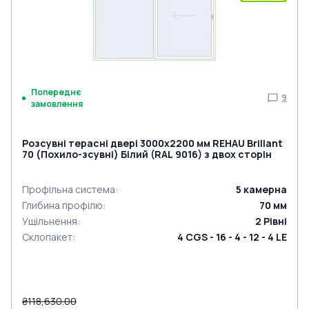
Попереднє
9
замовлення
Розсувні терасні двері 3000x2200 мм REHAU Brillant
70 (Похило-зсувні) Білий (RAL 9016) з двох сторін
Профільна система
:
5
камерна
Глибина профілю
:
70
мм
Ущільнення
:
2
Рівні
Склопакет
:
4 CGS - 16 - 4 - 12 - 4 LE
₴118,630.00