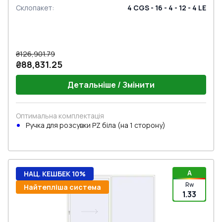
Склопакет
:
4 CGS - 16 - 4 - 12 - 4 LE
₴126,901.79
₴88,831.25
Детальніше / Змінити
Оптимальна комплектація
Ручкa для розсувки PZ біла (на 1 сторону)
A
НАЦ. КЕШБЕК 10%
Rw
Найтепліша система
1.33