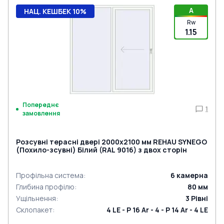
A
НАЦ. КЕШБЕК 10%
Rw
1.15
Попереднє
1
замовлення
Розсувні терасні двері 2000x2100 мм REHAU SYNEGO
(Похило-зсувні) Білий (RAL 9016) з двох сторін
Профільна система
:
6
камерна
Глибина профілю
:
80
мм
Ущільнення
:
3
Рівні
Склопакет
:
4 LE - P 16 Ar - 4 - P 14 Ar - 4 LE