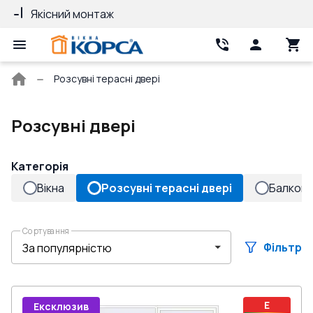
Якісний монтаж
Гарантія 10 ро
Головна
Розсувні терасні двері
сторінка
Розсувні двері
Категорія
Вікна
Розсувні терасні двері
Балконн
Сортування
Фільтр
E
Ексклюзив