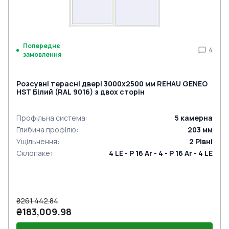
Попереднє
4
замовлення
Розсувні терасні двері 3000x2500 мм REHAU GENEO
HST Білий (RAL 9016) з двох сторін
Профільна система
:
5
камерна
Глибина профілю
:
203
мм
Ущільнення
:
2
Рівні
Склопакет
:
4 LE - P 16 Ar - 4 - P 16 Ar - 4 LE
₴261,442.84
₴183,009.98