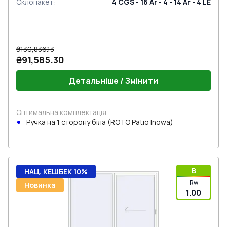
Склопакет
:
4 CGS - 16 Ar - 4 - 14 Ar - 4 LE
₴130,836.13
₴91,585.30
Детальніше / Змінити
Оптимальна комплектація
Ручка на 1 сторону біла (ROTO Patio Inowa)
B
НАЦ. КЕШБЕК 10%
Rw
Новинка
1.00