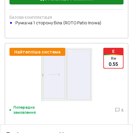
Базова комплектація
Ручка на 1 сторону біла (ROTO Patio Inowa)
E
Найтепліша система
Rw
0.55
Попереднє
4
замовлення
Розсувні терасні двері 2500x2600 мм REHAU GENEO