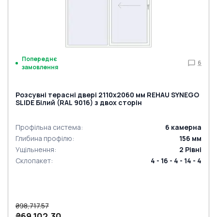
Попереднє
6
замовлення
Розсувні терасні двері 2110x2060 мм REHAU SYNEGO
SLIDE Білий (RAL 9016) з двох сторін
Профільна система
:
6
камерна
Глибина профілю
:
156
мм
Ущільнення
:
2
Рівні
Склопакет
:
4 - 16 - 4 - 14 - 4
₴98,717.57
₴69,102.30