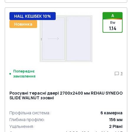
A
НАЦ. КЕШБЕК 10%
Rw
Новинка
1.14
Попереднє
3
замовлення
Розсувні терасні двері 2700x2400 мм REHAU SYNEGO
SLIDE WALNUT ззовні
Профільна система
:
6
камерна
Глибина профілю
:
156
мм
Ущільнення
:
2
Рівні