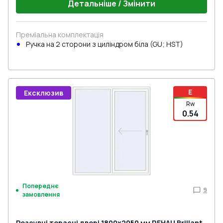
Детальніше / Змінити
Преміальна комплектація
Ручка на 2 сторони з циліндром біла (GU; HST)
E
Ексклюзив
Rw
0.54
Попереднє
9
замовлення
Розсувні терасні двері 1800x2050 мм REHAU Brillant