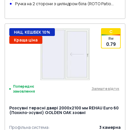
Ручка на 2 сторони з циліндром біла (ROTO Patio
Inowa)
C
НАЦ. КЕШБЕК 10%
Rw
Краща ціна
0.79
Попереднє
Залиште відгук
замовлення
Розсувні терасні двері 2000x2100 мм REHAU Euro 60
(Похило-зсувні) GOLDEN OAK ззовні
Профільна система
:
3
камерна