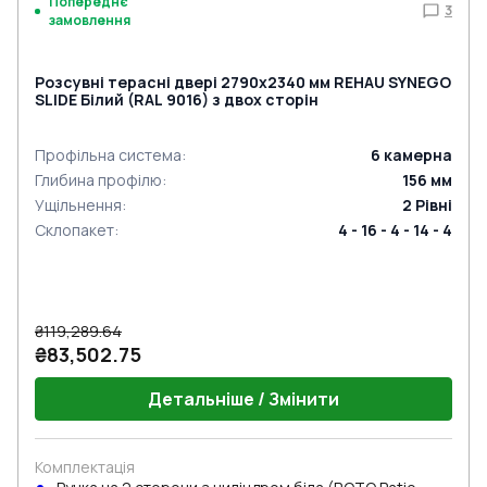
Попереднє
3
замовлення
Розсувні терасні двері 2790x2340 мм REHAU SYNEGO
SLIDE Білий (RAL 9016) з двох сторін
Профільна система
:
6
камерна
Глибина профілю
:
156
мм
Ущільнення
:
2
Рівні
Склопакет
:
4 - 16 - 4 - 14 - 4
₴119,289.64
₴83,502.75
Детальніше / Змінити
Комплектація