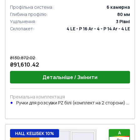
Профільна система
:
6
камерна
Глибина профілю
:
80
мм
Ущільнення
:
3
Рівні
Склопакет
:
4 LE - P 16 Ar - 4 - P 14 Ar - 4 LE
₴130,872.02
₴91,610.42
Детальніше / Змінити
Преміальна комплектація
Ручки для розсувки PZ білі (комплект на 2 сторони) з
циліндром
A
НАЦ. КЕШБЕК 10%