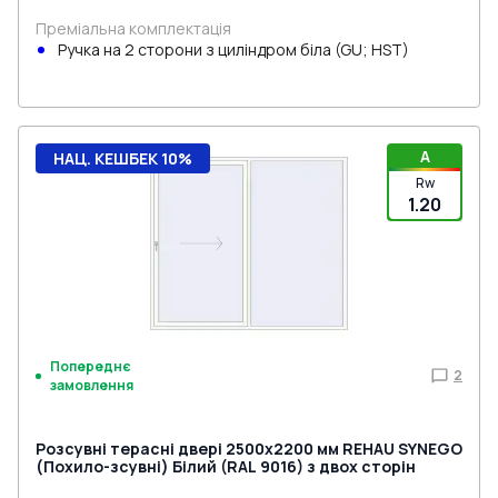
Преміальна комплектація
Ручка на 2 сторони з циліндром біла (GU; HST)
A
НАЦ. КЕШБЕК 10%
Rw
1.20
Попереднє
2
замовлення
Розсувні терасні двері 2500x2200 мм REHAU SYNEGO
(Похило-зсувні) Білий (RAL 9016) з двох сторін