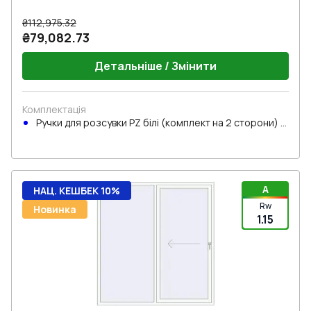
₴112,975.32
₴79,082.73
Детальніше / Змінити
Комплектація
Ручки для розсувки PZ білі (комплект на 2 сторони) з
циліндром
A
НАЦ. КЕШБЕК 10%
Rw
Новинка
1.15