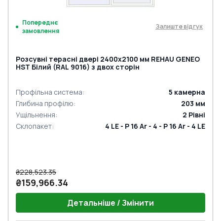
Попереднє
Залиште відгук
замовлення
Розсувні терасні двері 2400x2100 мм REHAU GENEO
HST Білий (RAL 9016) з двох сторін
Профільна система
:
5
камерна
Глибина профілю
:
203
мм
Ущільнення
:
2
Рівні
Склопакет
:
4 LE - P 16 Ar - 4 - P 16 Ar - 4 LE
₴228,523.35
₴159,966.34
Детальніше / Змінити