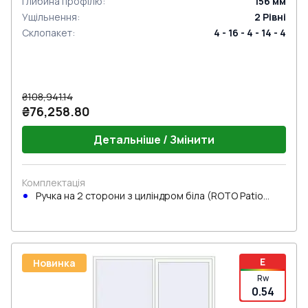
Глибина профілю
:
156
мм
Ущільнення
:
2
Рівні
Склопакет
:
4 - 16 - 4 - 14 - 4
₴108,941.14
₴76,258.80
Детальніше / Змінити
Комплектація
Ручка на 2 сторони з циліндром біла (ROTO Patio
Inowa)
E
Новинка
Rw
0.54