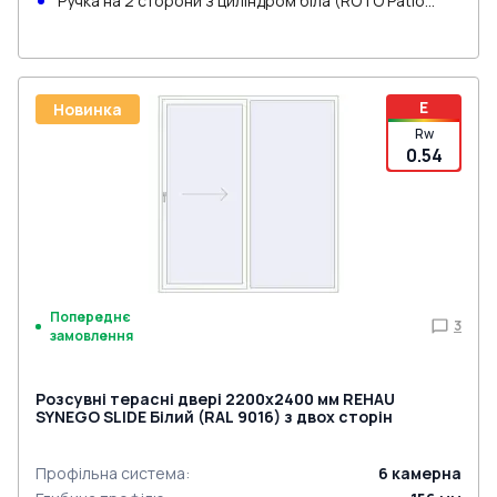
Ручка на 2 сторони з циліндром біла (ROTO Patio
Inowa)
E
Новинка
Rw
0.54
Попереднє
3
замовлення
Розсувні терасні двері 2200x2400 мм REHAU
SYNEGO SLIDE Білий (RAL 9016) з двох сторін
Профільна система
:
6
камерна