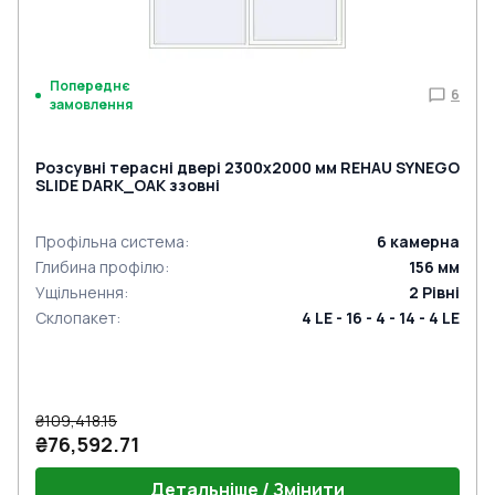
Попереднє
6
замовлення
Розсувні терасні двері 2300x2000 мм REHAU SYNEGO
SLIDE DARK_OAK ззовні
Профільна система
:
6
камерна
Глибина профілю
:
156
мм
Ущільнення
:
2
Рівні
Склопакет
:
4 LE - 16 - 4 - 14 - 4 LE
₴109,418.15
₴76,592.71
Детальніше / Змінити