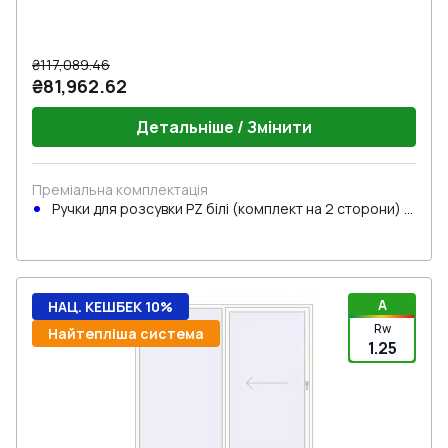
₴117,089.46
₴81,962.62
Детальніше / Змінити
Преміальна комплектація
Ручки для розсувки PZ білі (комплект на 2 сторони) з
циліндром
A
НАЦ. КЕШБЕК 10%
Rw
Найтепліша система
1.25