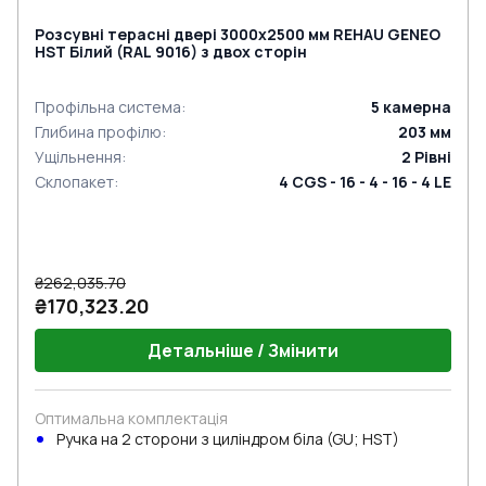
Розсувні терасні двері 3000x2500 мм REHAU GENEO
HST Білий (RAL 9016) з двох сторін
Профільна система
:
5
камерна
Глибина профілю
:
203
мм
Ущільнення
:
2
Рівні
Склопакет
:
4 CGS - 16 - 4 - 16 - 4 LE
₴262,035.70
₴170,323.20
Детальніше / Змінити
Оптимальна комплектація
Ручка на 2 сторони з циліндром біла (GU; HST)