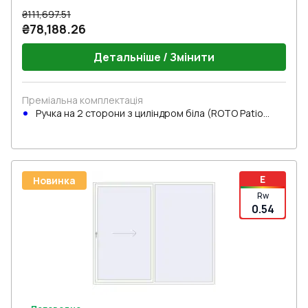
₴111,697.51
₴78,188.26
Детальніше / Змінити
Преміальна комплектація
Ручка на 2 сторони з циліндром біла (ROTO Patio
Inowa)
E
Новинка
Rw
0.54