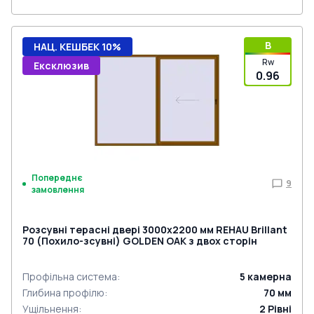
B
НАЦ. КЕШБЕК 10%
Rw
Ексклюзив
0.96
Попереднє
9
замовлення
Розсувні терасні двері 3000x2200 мм REHAU Brillant
70 (Похило-зсувні) GOLDEN OAK з двох сторін
Профільна система
:
5
камерна
Глибина профілю
:
70
мм
Ущільнення
:
2
Рівні