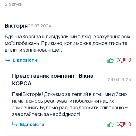
2
відгуки
Вікторія
29.03.2024
Вдячна Корсі за індивідуальний підхід і врахування всіх
моїх побажань. Приємно, коли можна домовитись та
втілити заплановані ідеї.
0
0
Відповісти
Представник компанії
-
Вікна
29.03.2024
КОРСА
Пані Вікторіє! Дякуємо за теплий відгук, ми дійсно
намагаємось реалізувати побажання наших
замовників. Будемо раді продовжити співпрацю –
звертайтесь за необхідності.
0
0
Відповісти