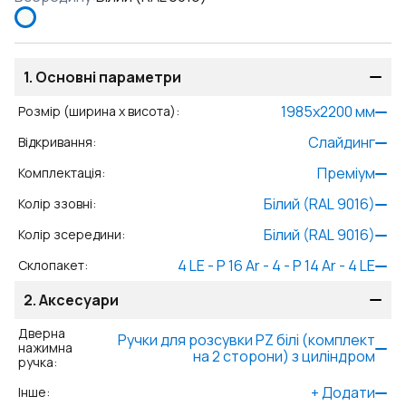
1.
Основні параметри
1985
x
2200
мм
Розмір (ширина x висота)
:
Слайдинг
Відкривання
:
Преміум
Комплектація
:
Білий (RAL 9016)
Колір ззовні
:
Білий (RAL 9016)
Колір зсередини
:
4 LE - P 16 Ar - 4 - P 14 Ar - 4 LE
Склопакет
:
2.
Аксесуари
Дверна
Ручки для розсувки PZ білі (комплект
нажимна
на 2 сторони) з циліндром
ручка
:
+
Додати
Інше
: