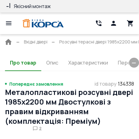
Якісний монтаж
Гарантія 10 ро
Головна
Вхідні двері
Розсувні терасні двері 1985x2200 мм 
сторінка
Про товар
Опис
Характеристики
Перерізи
id товару
:
134338
Попереднє замовлення
Металопластикові розсувні двері
1985x2200 мм Двостулкові з
правим відкриванням
(комплектація: Преміум)
2