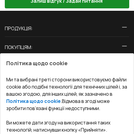
Залиш відгук / Задай питання
ПРОДУКЦІЯ:
Вікна
ПОКУПЦЯМ:
Двері
Про нас
Балкони
Політика щодо cookie
СЕРВІС ТА ОБЛУГОВУВАННЯ:
Акції
Тераси
Доставка і Оплата
Блог
Ми та вибрані треті сторони використовуємо файли
КОНТАКТИ
cookie або подібні технології для технічних цілей і, за
Гарантія та Сервіс
Адреса гіпермаркета
вашою згодою, для інших цілей, як зазначено в
Офіс
:
Україна, м. Вінниця, вул. Келецька 60 кв. 61
Повернення товару
Як правильно заміряти вікна
Політика щодо cookie
.
Відмова в згоді може
Договір публічної оферти
undefined(undefined)
зробити пов’язані функції недоступними.
Співпраця з нами
i.mgr3@korsa.ua
Ви можете дати згоду на використання таких
технологій, натиснувши кнопку «Прийняти».