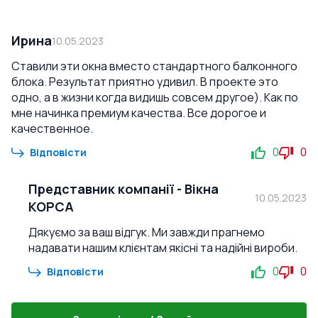
Ирина
10.05.2023
Ставили эти окна вместо стандартного балконного
блока. Результат приятно удивил. В проекте это
одно, а в жизни когда видишь совсем другое). Как по
мне начинка премиум качества. Все дорогое и
качественное.
0
0
Відповісти
Представник компанії
-
Вікна
10.05.2023
КОРСА
Дякуємо за ваш відгук. Ми завжди прагнемо
надавати нашим клієнтам якісні та надійні вироби.
0
0
Відповісти