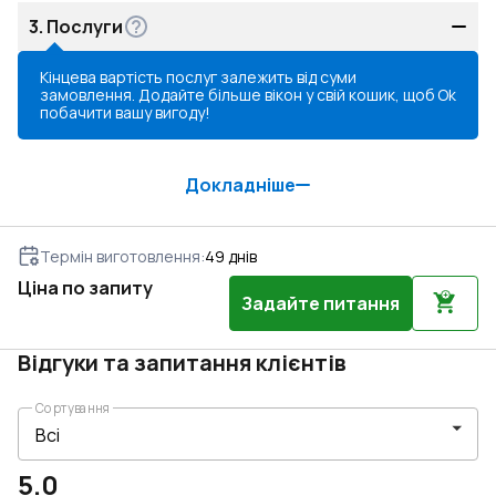
3.
Послуги
Кінцева вартість послуг залежить від суми
замовлення. Додайте більше вікон у свій кошик, щоб
Ok
побачити вашу вигоду!
Докладніше
Термін виготовлення
:
49
днів
Ціна по запиту
Задайте питання
Відгуки та запитання клієнтів
Сортування
5.0