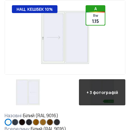
A
НАЦ. КЕШБЕК 10%
Rw
1.15
+
3
фотографій
Назовні
:
Білий (RAL 9016)
Всередину
:
Білий (RAL 9016)