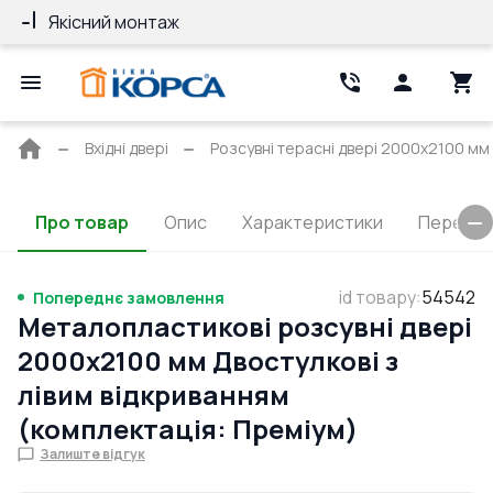
Якісний монтаж
Гарантія 10 ро
Головна
Вхідні двері
Розсувні терасні двері 2000x2100 мм
сторінка
Про товар
Опис
Характеристики
Перерізи
id товару
:
54542
Попереднє замовлення
Металопластикові розсувні двері
2000x2100 мм Двостулкові з
лівим відкриванням
(комплектація: Преміум)
Залиште відгук