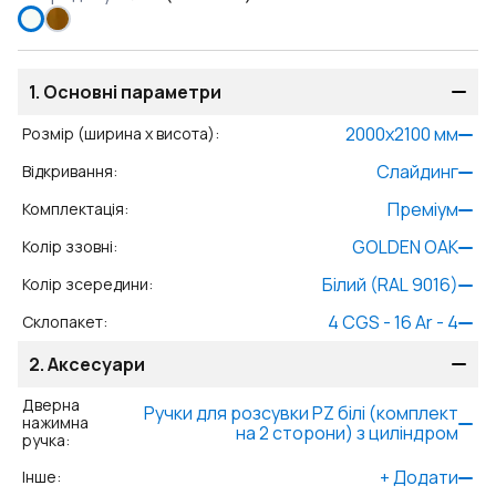
1.
Основні параметри
2000
x
2100
мм
Розмір (ширина x висота)
:
Слайдинг
Відкривання
:
Преміум
Комплектація
:
GOLDEN OAK
Колір ззовні
:
Білий (RAL 9016)
Колір зсередини
:
4 CGS - 16 Ar - 4
Склопакет
:
2.
Аксесуари
Дверна
Ручки для розсувки PZ білі (комплект
нажимна
на 2 сторони) з циліндром
ручка
:
+
Додати
Інше
: