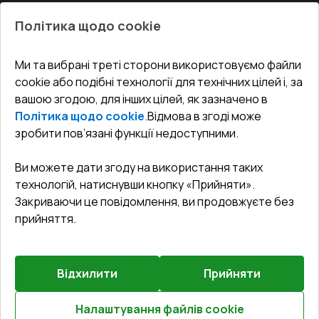
Про нас
Балкони
Політика щодо cookie
СЕРВІС ТА ОБЛУГОВУВАННЯ:
Акції
Тераси
Доставка і Оплата
Блог
Ми та вибрані треті сторони використовуємо файли
КОНТАКТИ
cookie або подібні технології для технічних цілей і, за
Гарантія та Сервіс
Адреса гіпермаркета
вашою згодою, для інших цілей, як зазначено в
Офіс
:
Україна, м. Вінниця, вул. Келецька 60 кв. 61
Повернення товару
Як правильно заміряти вікна
Політика щодо cookie
.
Відмова в згоді може
Договір публічної оферти
undefined(undefined)
зробити пов’язані функції недоступними.
Співпраця з нами
i.mgr3@korsa.ua
Ви можете дати згоду на використання таких
технологій, натиснувши кнопку «Прийняти».
Закриваючи це повідомлення, ви продовжуєте без
прийняття.
Відхилити
Прийняти
©
2026
.
Всі права захищені
.
Сайт створено на платформі
Vitrager.com
.
Повідомити про проблему
?
Налаштування файлів cookie