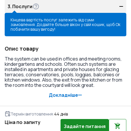
3.
Послуги
Кінцева вартість послуг залежить від суми
замовлення. Додайте більше вікон у свій кошик, щоб
Ok
побачити вашу вигоду!
Опис товару
The system can be used in offices and meeting rooms,
kindergartens and schools. Often such systems are
installed in apartments and private houses for glazing
terraces, conservatories, pools, loggias, balconies or
kitchen windows. Also, the exit from the kitchen or from
the room into the courtyard will look great.
Докладніше
Термін виготовлення
:
44
днів
Ціна по запиту
Задайте питання