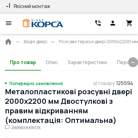
Якісний монтаж
Гарантія 10 ро
Головна
Вхідні двері
Розсувні терасні двері 2000x2200 мм R
сторінка
Про товар
Опис
Характеристики
Перерізи
id товару
:
125594
Попереднє замовлення
Металопластикові розсувні двері
2000x2200 мм Двостулкові з
правим відкриванням
(комплектація: Оптимальна)
Залиште відгук