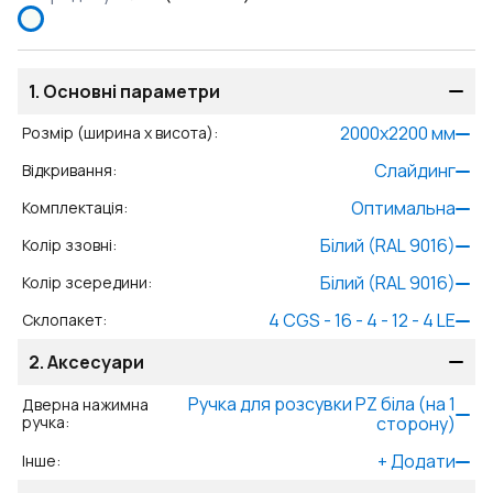
1.
Основні параметри
2000
x
2200
мм
Розмір (ширина x висота)
:
Слайдинг
Відкривання
:
Оптимальна
Комплектація
:
Білий (RAL 9016)
Колір ззовні
:
Білий (RAL 9016)
Колір зсередини
:
4 CGS - 16 - 4 - 12 - 4 LE
Склопакет
:
2.
Аксесуари
Ручкa для розсувки PZ біла (на 1
Дверна нажимна
ручка
:
сторону)
+
Додати
Інше
: