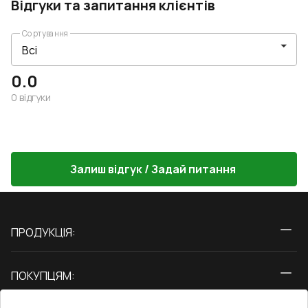
Відгуки та запитання клієнтів
Сортування
0.0
0
відгуки
Залиш відгук / Задай питання
ПРОДУКЦІЯ:
Вікна
ПОКУПЦЯМ:
Двері
Про нас
Балкони