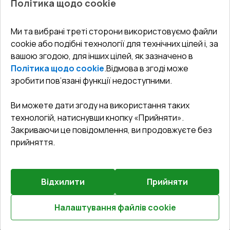
Політика щодо cookie
СЕРВІС ТА ОБЛУГОВУВАННЯ:
Акції
Тераси
Доставка і Оплата
Блог
Ми та вибрані треті сторони використовуємо файли
КОНТАКТИ
cookie або подібні технології для технічних цілей і, за
Гарантія та Сервіс
Адреса гіпермаркета
вашою згодою, для інших цілей, як зазначено в
Офіс
:
Україна, м. Вінниця, вул. Келецька 60 кв. 61
Повернення товару
Як правильно заміряти вікна
Політика щодо cookie
.
Відмова в згоді може
Договір публічної оферти
undefined(undefined)
зробити пов’язані функції недоступними.
Співпраця з нами
i.mgr3@korsa.ua
Ви можете дати згоду на використання таких
технологій, натиснувши кнопку «Прийняти».
Закриваючи це повідомлення, ви продовжуєте без
прийняття.
Відхилити
Прийняти
©
2026
.
Всі права захищені
.
Сайт створено на платформі
Vitrager.com
.
Повідомити про проблему
?
Налаштування файлів cookie