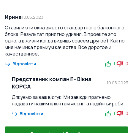
Ирина
10.05.2023
Ставили эти окна вместо стандартного балконного
блока. Результат приятно удивил. В проекте это
одно, а в жизни когда видишь совсем другое). Как по
мне начинка премиум качества. Все дорогое и
качественное.
0
0
Відповісти
Представник компанії
-
Вікна
10.05.2023
КОРСА
Дякуємо за ваш відгук. Ми завжди прагнемо
надавати нашим клієнтам якісні та надійні вироби.
0
0
Відповісти