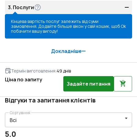
3.
Послуги
Кінцева вартість послуг залежить від суми
замовлення. Додайте більше вікон у свій кошик, щоб
Ok
побачити вашу вигоду!
Докладніше
Термін виготовлення
:
49
днів
Ціна по запиту
Задайте питання
Відгуки та запитання клієнтів
Сортування
5.0