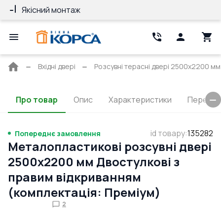
Якісний монтаж
Гарантія 10 ро
Головна
Вхідні двері
Розсувні терасні двері 2500x2200 мм
сторінка
Про товар
Опис
Характеристики
Перерізи
id товару
:
135282
Попереднє замовлення
Металопластикові розсувні двері
2500x2200 мм Двостулкові з
правим відкриванням
(комплектація: Преміум)
2