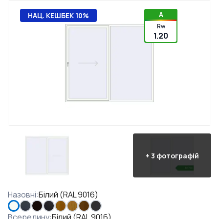
A
НАЦ. КЕШБЕК 10%
Rw
1.20
+
3
фотографій
Назовні
:
Білий (RAL 9016)
Всередину
:
Білий (RAL 9016)