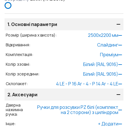
1.
Основні параметри
2500
x
2200
мм
Розмір (ширина x висота)
:
Слайдинг
Відкривання
:
Преміум
Комплектація
:
Білий (RAL 9016)
Колір ззовні
:
Білий (RAL 9016)
Колір зсередини
:
4 LE - P 16 Ar - 4 - P 14 Ar - 4 LE
Склопакет
:
2.
Аксесуари
Дверна
Ручки для розсувки PZ білі (комплект
нажимна
на 2 сторони) з циліндром
ручка
:
+
Додати
Інше
: