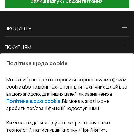
Залиш відгук / Задай питання
ПРОДУКЦІЯ:
Вікна
ПОКУПЦЯМ:
Двері
Про нас
Балкони
Політика щодо cookie
СЕРВІС ТА ОБЛУГОВУВАННЯ:
Акції
Тераси
Доставка і Оплата
Блог
Ми та вибрані треті сторони використовуємо файли
КОНТАКТИ
cookie або подібні технології для технічних цілей і, за
Гарантія та Сервіс
Адреса гіпермаркета
вашою згодою, для інших цілей, як зазначено в
Офіс
:
Україна, м. Вінниця, вул. Келецька 60 кв. 61
Повернення товару
Як правильно заміряти вікна
Політика щодо cookie
.
Відмова в згоді може
Договір публічної оферти
undefined(undefined)
зробити пов’язані функції недоступними.
Співпраця з нами
i.mgr3@korsa.ua
Ви можете дати згоду на використання таких
технологій, натиснувши кнопку «Прийняти».