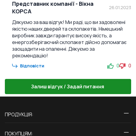
Представник компанії
-
Вікна
26.01.2023
КОРСА
Дякуємо за ваш відгук! Ми раді, що ви задоволені
якістю наших дверей та склопакетів. Німецький
виробник завжди гарантує високу якість, а
енергозберігаючий склопакет дійсно допомагає
заощадити на опаленні. Дякуємо за
рекомендацію!
0
0
Відповісти
Залиш відгук / Задай питання
ПРОДУКЦІЯ:
Вікна
ПОКУПЦЯМ:
Двері