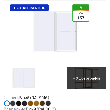
A
НАЦ. КЕШБЕК 10%
Rw
1.37
+
3
фотографій
Назовні
:
Білий (RAL 9016)
Всередину
:
Білий (RAL 9016)