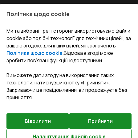
Про нас
Балкони
Політика щодо cookie
СЕРВІС ТА ОБЛУГОВУВАННЯ:
Акції
Тераси
Доставка і Оплата
Блог
Ми та вибрані треті сторони використовуємо файли
КОНТАКТИ
cookie або подібні технології для технічних цілей і, за
Гарантія та Сервіс
Адреса гіпермаркета
вашою згодою, для інших цілей, як зазначено в
Офіс
:
Україна, м. Вінниця, вул. Келецька 60 кв. 61
Повернення товару
Як правильно заміряти вікна
Політика щодо cookie
.
Відмова в згоді може
Договір публічної оферти
undefined(undefined)
зробити пов’язані функції недоступними.
Співпраця з нами
i.mgr3@korsa.ua
Ви можете дати згоду на використання таких
технологій, натиснувши кнопку «Прийняти».
Закриваючи це повідомлення, ви продовжуєте без
прийняття.
Відхилити
Прийняти
©
2026
.
Всі права захищені
.
Сайт створено на платформі
Vitrager.com
.
Повідомити про проблему
?
Налаштування файлів cookie