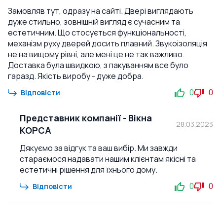
Замовляв тут, одразу на сайті. Двері виглядають
дуже стильно, зовнішній вигляд є сучасним та
естетичним. Що стосується функціональності,
механізм руху дверей досить плавний. Звукоізоляція
не на вищому рівні, але мені це не так важливо.
Доставка була швидкою, з пакуванням все було
гаразд. Якість виробу - дуже добра.
0
0
Відповісти
Представник компанії
-
Вікна
28.03.2023
КОРСА
Дякуємо за відгук та ваш вибір. Ми завжди
стараємося надавати нашим клієнтам якісні та
естетичні рішення для їхнього дому.
0
0
Відповісти