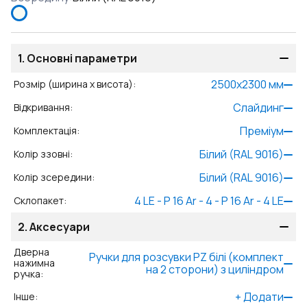
1.
Основні параметри
2500
x
2300
мм
Розмір (ширина x висота)
:
Слайдинг
Відкривання
:
Преміум
Комплектація
:
Білий (RAL 9016)
Колір ззовні
:
Білий (RAL 9016)
Колір зсередини
:
4 LE - P 16 Ar - 4 - P 16 Ar - 4 LE
Склопакет
:
2.
Аксесуари
Дверна
Ручки для розсувки PZ білі (комплект
нажимна
на 2 сторони) з циліндром
ручка
:
+
Додати
Інше
: