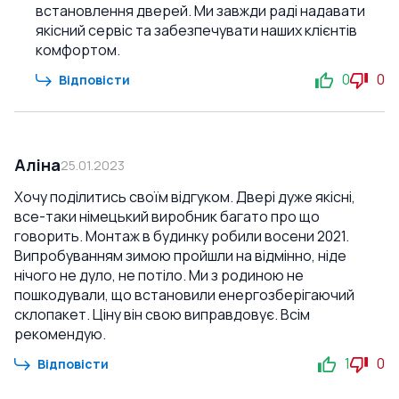
встановлення дверей. Ми завжди раді надавати
якісний сервіс та забезпечувати наших клієнтів
комфортом.
0
0
Відповісти
Аліна
25.01.2023
Хочу поділитись своїм відгуком. Двері дуже якісні,
все-таки німецький виробник багато про що
говорить. Монтаж в будинку робили восени 2021.
Випробуванням зимою пройшли на відмінно, ніде
нічого не дуло, не потіло. Ми з родиною не
пошкодували, що встановили енергозберігаючий
склопакет. Ціну він свою виправдовує. Всім
рекомендую.
1
0
Відповісти