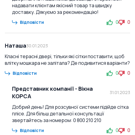
надавати клієнтам якісний товар та швидку
доставку. Дякуємо за рекомендацію!
0
0
Відповісти
Наташа
30.01.2023
Класні терасні двері, тільки які сітки поставити, щоб
влітку мошкара не залітала? Де подивитися варіанти?
0
0
Відповісти
Представник компанії
-
Вікна
31.01.2023
КОРСА
Добрий день! Для розсувної системи підійде сітка
плісе. Для більш детальної консультації
звертайтесь за номером: 0 800 210 210
0
0
Відповісти