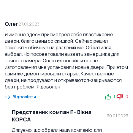
Олег
27.01.2023
Я именно здесь присмотрел себе пластиковые
двери, благо цены со скидкой. Сейчас решил
поменять обычные на раздвижные. Обратился,
выбрал. Но посоветовали вызвать замерщика для
точногозамера. Оплатил онлайн и после
изготовления мне установили новые двери. При этом
сами же демонтировали старые. Качественные
двери, не продувают и открываются-закрываются
без проблем. Я доволен.
0
0
Відповісти
Представник компанії
-
Вікна
30.01.2023
КОРСА
Дякуємо, що обрали нашу компанію для