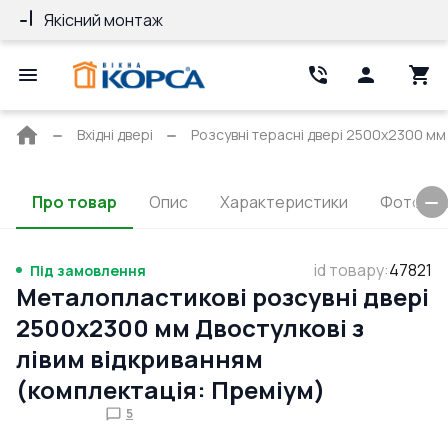
Якісний монтаж
Гарантія 10 ро
Головна
Вхідні двері
Розсувні терасні двері 2500x2300 м
сторінка
Про товар
Опис
Характеристики
Фото та 
id товару
:
47821
Під замовлення
Металопластикові розсувні двері
2500x2300 мм Двостулкові з
лівим відкриванням
(комплектація: Преміум)
5