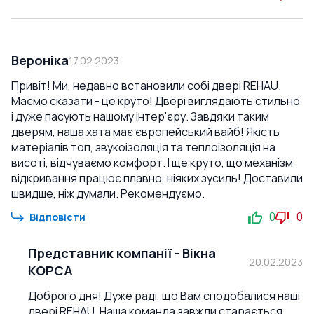
Вероніка
17.02.2023
Привіт! Ми, недавно встановили собі двері REHAU.
Маємо сказати - це круто! Двері виглядають стильно
і дуже пасують нашому інтер'єру. Завдяки таким
дверям, наша хата має європейський вайб! Якість
матеріалів топ, звукоізоляція та теплоізоляція на
висоті, відчуваємо комфорт. І ще круто, що механізм
відкривання працює плавно, ніяких зусиль! Доставили
швидше, ніж думали. Рекомендуємо.
0
0
Відповісти
Представник компанії
-
Вікна
20.02.2023
КОРСА
Доброго дня! Дуже раді, що Вам сподобалися наші
двері REHAU. Наша команда завжди старається