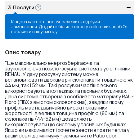
3.
Послуги
Кінцева вартість послуг залежить від суми
замовлення. Додайте більше вікон у свій кошик, щоб
Ok
побачити вашу вигоду!
Опис товару
"Це максимально енергозберігаюча та
звукоізолююча похило-зсувна система з усієї лінійки
REHAU. У дану розсувну систему можна
встановлювати двокамерні склопакети товщиною як
44 мм, так і 52 мм. Такі розсувки частіше всього
використовують в котеджах та пасивних будинках.
Дана система створена з особливого матеріалу RAU-
Fipro (ПВХ з вмістом скловолокна), завдяки якому
профіль має надзвичайно високі показники
жорсткості. А велика товщина профілю (86 мм) та
склопакетів (44-52 мм) дозволяють
використовувати цю систему у пасивних будинках.
Якщо ви максималіст і хочете звести втрати тепла у
вашій оселі до мінімуму - замовляйте Patio door