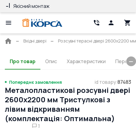
Якісний монтаж
Гарантія 10 ро
Головна
Вхідні двері
Розсувні терасні двері 2600x2200 мм
сторінка
Про товар
Опис
Характеристики
Перерізи
id товару
:
87483
Попереднє замовлення
Металопластикові розсувні двері
2600x2200 мм Тристулкові з
лівим відкриванням
(комплектація: Оптимальна)
1