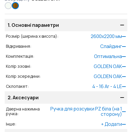
1.
Основні параметри
2600
x
2200
мм
Розмір (ширина x висота)
:
Слайдинг
Відкривання
:
Оптимальна
Комплектація
:
GOLDEN OAK
Колір ззовні
:
GOLDEN OAK
Колір зсередини
:
4 - 16 Ar - 4 LE
Склопакет
:
2.
Аксесуари
Ручкa для розсувки PZ біла (на 1
Дверна нажимна
ручка
:
сторону)
+
Додати
Інше
: