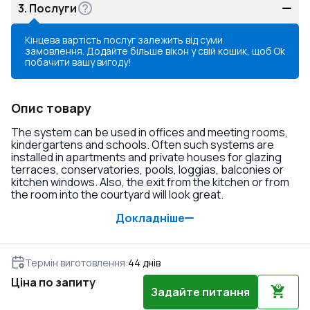
3.
Послуги
Кінцева вартість послуг залежить від суми
замовлення. Додайте більше вікон у свій кошик, щоб
Ok
побачити вашу вигоду!
Опис товару
The system can be used in offices and meeting rooms,
kindergartens and schools. Often such systems are
installed in apartments and private houses for glazing
terraces, conservatories, pools, loggias, balconies or
kitchen windows. Also, the exit from the kitchen or from
the room into the courtyard will look great.
Докладніше
Термін виготовлення
:
44
днів
Ціна по запиту
Задайте питання