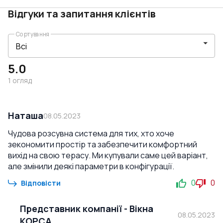
Відгуки та запитання клієнтів
Сортування
5.0
1
огляд
Наташа
08.05.2023
Чудова розсувна система для тих, хто хоче
зекономити простір та забезпечити комфортний
вихід на свою терасу. Ми купували саме цей варіант,
але змінили деякі параметри в конфігурації.
0
0
Відповісти
Представник компанії
-
Вікна
08.05.2023
КОРСА