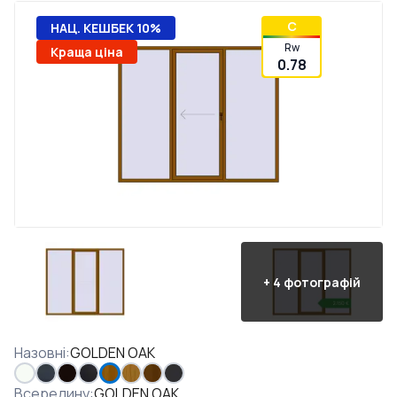
C
НАЦ. КЕШБЕК 10%
Rw
Краща ціна
0.78
+
4
фотографій
Назовні
:
GOLDEN OAK
Всередину
:
GOLDEN OAK