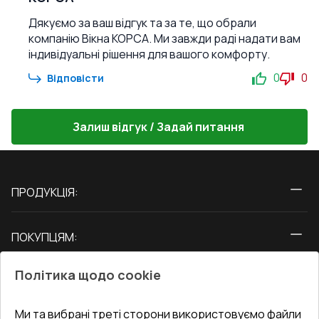
Дякуємо за ваш відгук та за те, що обрали
компанію Вікна КОРСА. Ми завжди раді надати вам
індивідуальні рішення для вашого комфорту.
0
0
Відповісти
Залиш відгук / Задай питання
ПРОДУКЦІЯ:
Вікна
ПОКУПЦЯМ:
Двері
Про нас
Балкони
Політика щодо cookie
СЕРВІС ТА ОБЛУГОВУВАННЯ:
Акції
Тераси
Доставка і Оплата
Блог
Ми та вибрані треті сторони використовуємо файли