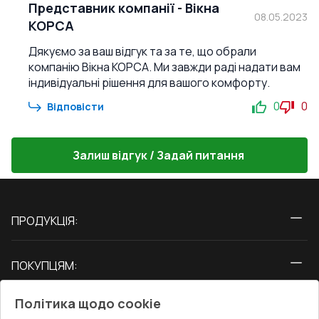
Представник компанії
-
Вікна
08.05.2023
КОРСА
Дякуємо за ваш відгук та за те, що обрали
компанію Вікна КОРСА. Ми завжди раді надати вам
індивідуальні рішення для вашого комфорту.
0
0
Відповісти
Залиш відгук / Задай питання
ПРОДУКЦІЯ:
Вікна
ПОКУПЦЯМ:
Двері
Про нас
Балкони
Політика щодо cookie
СЕРВІС ТА ОБЛУГОВУВАННЯ:
Акції