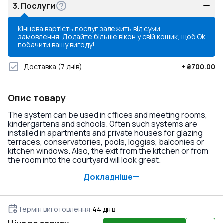
3.
Послуги
Кінцева вартість послуг залежить від суми
замовлення. Додайте більше вікон у свій кошик, щоб
Ok
побачити вашу вигоду!
Доставка
(7 днів)
+
₴700.00
Опис товару
The system can be used in offices and meeting rooms,
kindergartens and schools. Often such systems are
installed in apartments and private houses for glazing
terraces, conservatories, pools, loggias, balconies or
kitchen windows. Also, the exit from the kitchen or from
the room into the courtyard will look great.
Докладніше
Термін виготовлення
:
44
днів