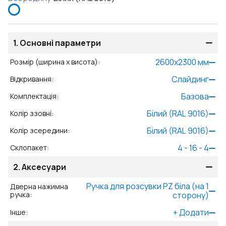
1.
Основні параметри
2600
x
2300
мм
Розмір (ширина x висота)
:
Слайдинг
Відкривання
:
Базова
Комплектація
:
Білий (RAL 9016)
Колір ззовні
:
Білий (RAL 9016)
Колір зсередини
:
4 - 16 - 4
Склопакет
:
2.
Аксесуари
Ручкa для розсувки PZ біла (на 1
Дверна нажимна
ручка
:
сторону)
+
Додати
Інше
: