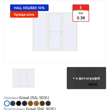
E
НАЦ. КЕШБЕК 10%
Rw
Краща ціна
0.38
+
4
фотографій
Назовні
:
Білий (RAL 9016)
Всередину
:
Білий (RAL 9016)