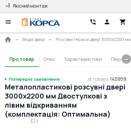
Якісний монтаж
Гарантія 10 ро
Головна
Вхідні двері
Розсувні терасні двері 3000x2200 мм
сторінка
Про товар
Опис
Характеристики
Перерізи
id товару
:
145959
Попереднє замовлення
Металопластикові розсувні двері
3000x2200 мм Двостулкові з
лівим відкриванням
(комплектація: Оптимальна)
1