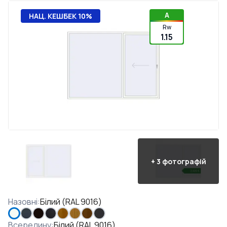
A
НАЦ. КЕШБЕК 10%
Rw
1.15
+
3
фотографій
Назовні
:
Білий (RAL 9016)
Всередину
:
Білий (RAL 9016)