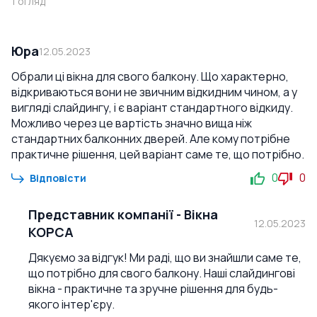
1
огляд
Юра
12.05.2023
Обрали ці вікна для свого балкону. Що характерно,
відкриваються вони не звичним відкидним чином, а у
вигляді слайдингу, і є варіант стандартного відкиду.
Можливо через це вартість значно вища ніж
стандартних балконних дверей. Але кому потрібне
практичне рішення, цей варіант саме те, що потрібно.
0
0
Відповісти
Представник компанії
-
Вікна
12.05.2023
КОРСА
Дякуємо за відгук! Ми раді, що ви знайшли саме те,
що потрібно для свого балкону. Наші слайдингові
вікна - практичне та зручне рішення для будь-
якого інтер'єру.