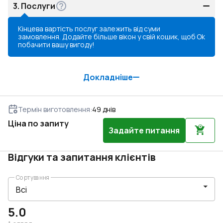
3.
Послуги
Кінцева вартість послуг залежить від суми
замовлення. Додайте більше вікон у свій кошик, щоб
Ok
побачити вашу вигоду!
Докладніше
Термін виготовлення
:
49
днів
Ціна по запиту
Задайте питання
Відгуки та запитання клієнтів
Сортування
5.0