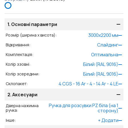
1.
Основні параметри
3000
x
2200
мм
Розмір (ширина x висота)
:
Слайдинг
Відкривання
:
Оптимальна
Комплектація
:
Білий (RAL 9016)
Колір ззовні
:
Білий (RAL 9016)
Колір зсередини
:
4 CGS - 16 Ar - 4 - 14 Ar - 4 LE
Склопакет
:
2.
Аксесуари
Ручкa для розсувки PZ біла (на 1
Дверна нажимна
ручка
:
сторону)
+
Додати
Інше
: