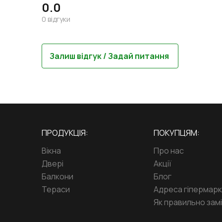
0.0
0
відгуки
Залиш відгук / Задай питання
ПРОДУКЦІЯ:
ПОКУПЦЯМ:
Вікна
Про нас
Двері
Акції
Балкони
Блог
Тераси
Адреса гіпермар
Як правильно замі