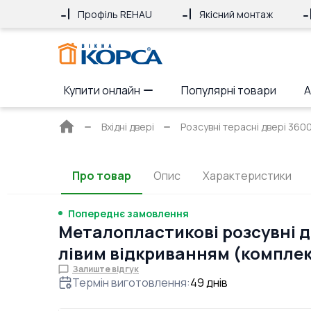
Профіль REHAU
Якісний монтаж
Купити онлайн
Популярні товари
А
Головна
Вхідні двері
Розсувні терасні двері 360
сторінка
Про товар
Опис
Характеристики
Попереднє замовлення
Металопластикові розсувні д
лівим відкриванням (компле
Залиште відгук
Термін виготовлення
:
49
днів