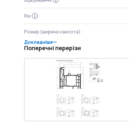
Відкривання
:
Rw
:
Розмір (ширина x висота)
:
Докладніше
Поперечні перерізи