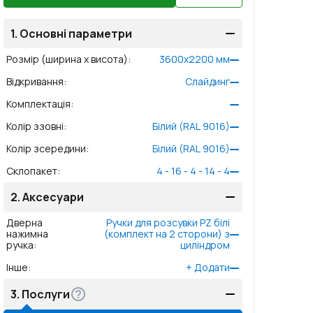
1.
Основні параметри
Розмір (ширина x висота)
:
3600
x
2200
мм
Відкривання
:
Слайдинг
Комплектація
:
Колір ззовні
:
Білий (RAL 9016)
Колір зсередини
:
Білий (RAL 9016)
Склопакет
:
4 - 16 - 4 - 14 - 4
2.
Аксесуари
Дверна
Ручки для розсувки PZ білі
нажимна
(комплект на 2 сторони) з
ручка
:
циліндром
Інше
:
+
Додати
3.
Послуги