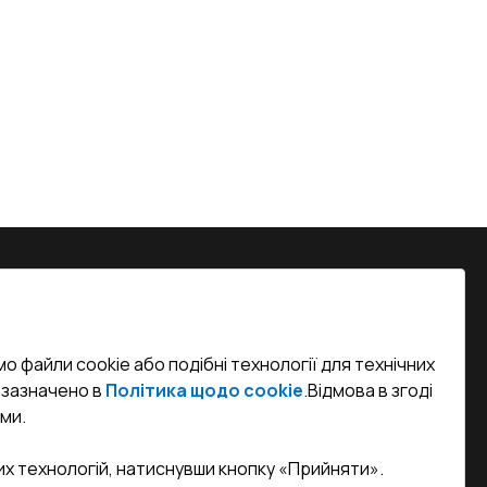
на, м. Вінниця, вул. Келецька 60 кв.
о файли cookie або подібні технології для технічних
efined)
к зазначено в
Політика щодо cookie
.
Відмова в згоді
ми.
sa.ua
их технологій, натиснувши кнопку «Прийняти».