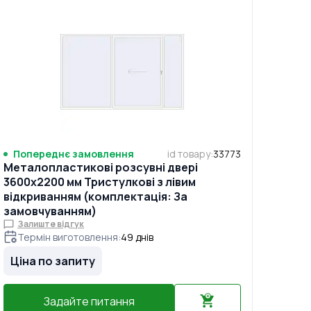
Попереднє замовлення
id товару
:
33773
Металопластикові розсувні двері
3600x2200 мм Тристулкові з лівим
відкриванням (комплектація: За
замовчуванням)
Залиште відгук
Термін виготовлення
:
49
днів
Ціна по запиту
Задайте питання