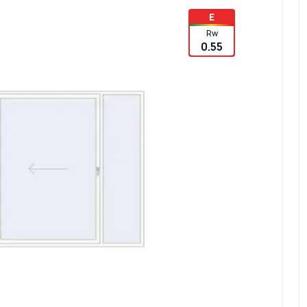
E
Rw
0.55