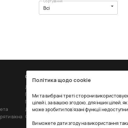
Сортування
СЕРВІС ТА ОБЛУГОВУВАННЯ:
КОНТАКТИ
Політика щодо cookie
Доставка і Оплата
Офіс
:
Украї
61
Гарантія та Сервіс
Ми та вибрані треті сторони використовуєм
Повернення товару
undefined(und
цілей і, за вашою згодою, для інших цілей, я
кета
Договір публічної оферти
може зробити пов’язані функції недоступни
i.mgr3@kor
ряти вікна
Співпраця з нами
Ви можете дати згоду на використання так