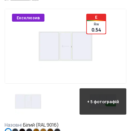
E
Ексклюзив
Rw
0.54
+
5
фотографій
Назовні
:
Білий (RAL 9016)