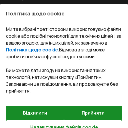
Двері
Про нас
Балкони
Політика щодо cookie
СЕРВІС ТА ОБЛУГОВУВАННЯ:
Акції
Тераси
Доставка і Оплата
Блог
Ми та вибрані треті сторони використовуємо файли
КОНТАКТИ
cookie або подібні технології для технічних цілей і, за
Гарантія та Сервіс
Адреса гіпермаркета
вашою згодою, для інших цілей, як зазначено в
Офіс
:
Україна, м. Вінниця, вул. Келецька 60 кв. 61
Повернення товару
Як правильно заміряти вікна
Політика щодо cookie
.
Відмова в згоді може
Договір публічної оферти
undefined(undefined)
зробити пов’язані функції недоступними.
Співпраця з нами
i.mgr3@korsa.ua
Ви можете дати згоду на використання таких
технологій, натиснувши кнопку «Прийняти».
Закриваючи це повідомлення, ви продовжуєте без
прийняття.
Відхилити
Прийняти
©
2026
.
Всі права захищені
.
Сайт створено на платформі
Vitrager.com
.
Повідомити про проблему
?
Налаштування файлів cookie