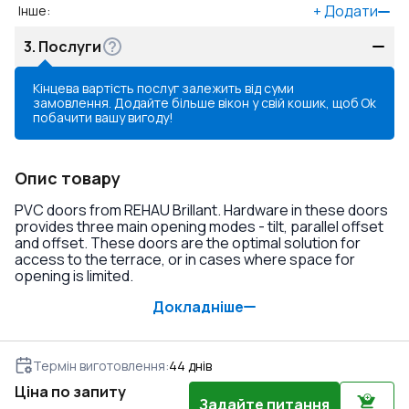
+
Додати
Інше
:
3.
Послуги
Кінцева вартість послуг залежить від суми
замовлення. Додайте більше вікон у свій кошик, щоб
Ok
побачити вашу вигоду!
Опис товару
PVC doors from REHAU Brillant. Hardware in these doors
provides three main opening modes - tilt, parallel offset
and offset. These doors are the optimal solution for
access to the terrace, or in cases where space for
opening is limited.
Докладніше
Термін виготовлення
:
44
днів
Ціна по запиту
Задайте питання