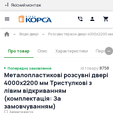
Якісний монтаж
Гарантія 10 ро
Головна
Вхідні двері
Розсувні терасні двері 4000x2200 мм R
сторінка
Про товар
Опис
Характеристики
Перерізи
id товару
:
8758
Попереднє замовлення
Металопластикові розсувні двері
4000x2200 мм Тристулкові з
лівим відкриванням
(комплектація: За
замовчуванням)
Залиште відгук