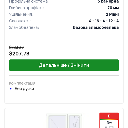
Профільна система
:
5
камерна
Глибина профілю
:
70
мм
Ущільнення
:
2
Рівні
Склопакет
:
4 - 16 - 4 - 12 - 4
Зламобезпека
:
Базова зламобезпека
$333.37
$207.78
Детальніше / Змінити
Комплектація
Без ручки
E
Rw