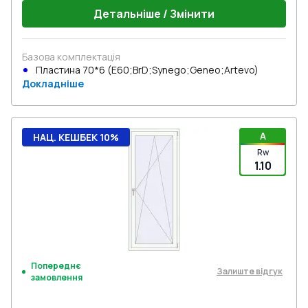
Детальніше / Змінити
Базова комплектація
Пластина 70*6 (E60;BrD;Synego;Geneo;Artevo)
Докладніше
A
НАЦ. КЕШБЕК 10%
Rw
1.10
Попереднє
Залиште відгук
замовлення