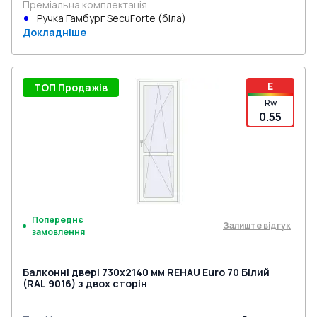
Преміальна комплектація
Ручка Гамбург SecuForte (біла)
Докладніше
E
ТОП Продажів
Rw
0.55
Попереднє
Залиште відгук
замовлення
Балконні двері 730x2140 мм REHAU Euro 70 Білий
(RAL 9016) з двох сторін