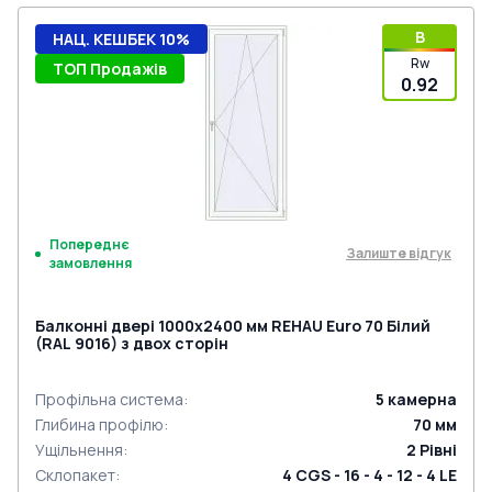
B
НАЦ. КЕШБЕК 10%
Rw
ТОП Продажів
0.92
Попереднє
Залиште відгук
замовлення
Балконні двері 1000x2400 мм REHAU Euro 70 Білий
(RAL 9016) з двох сторін
Профільна система
:
5
камерна
Глибина профілю
:
70
мм
Ущільнення
:
2
Рівні
Склопакет
:
4 CGS - 16 - 4 - 12 - 4 LE