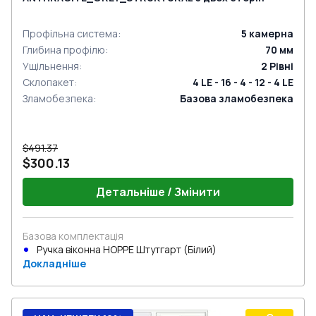
Профільна система
:
5
камерна
Глибина профілю
:
70
мм
Ущільнення
:
2
Рівні
Склопакет
:
4 LE - 16 - 4 - 12 - 4 LE
Зламобезпека
:
Базова зламобезпека
$491.37
$300.13
Детальніше / Змінити
Базова комплектація
Ручка віконна HOPPE Штутгарт (Білий)
Докладніше