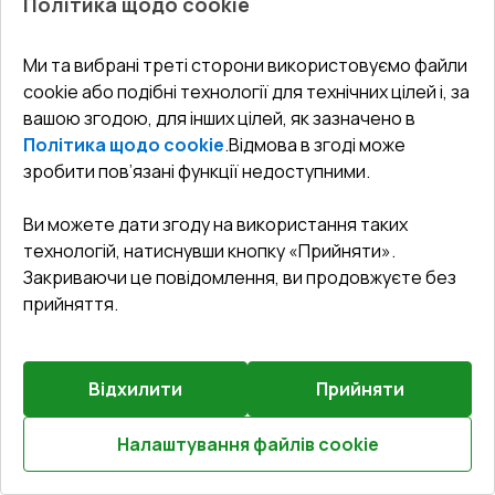
Політика щодо cookie
Ми та вибрані треті сторони використовуємо файли
Попереднє
Залиште відгук
замовлення
cookie або подібні технології для технічних цілей і, за
вашою згодою, для інших цілей, як зазначено в
Політика щодо cookie
.
Відмова в згоді може
Балконні двері 1600x2800 мм REHAU SYNEGO MD
Білий (RAL 9016) з двох сторін
зробити пов’язані функції недоступними.
Профільна система
:
6
камерна
Ви можете дати згоду на використання таких
Глибина профілю
:
80
мм
технологій, натиснувши кнопку «Прийняти».
Ущільнення
:
3
Рівні
Закриваючи це повідомлення, ви продовжуєте без
Склопакет
:
4 LE - P 16 Ar - 4 - P 14 Ar - 4 LE
прийняття.
Зламобезпека
:
Антизламна фурнітура RC2
(WINKHAUS)
Відхилити
Прийняти
$1,246.12
$738.21
Налаштування файлів cookie
Детальніше / Змінити
Розрахуй онлайн