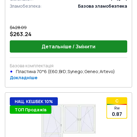
Зламобезпека
:
Базова зламобезпека
$428.09
$263.24
Детальніше / Змінити
Базова комплектація
Пластина 70*6 (E60;BrD;Synego;Geneo;Artevo)
Докладніше
C
НАЦ. КЕШБЕК 10%
Rw
ТОП Продажів
0.87