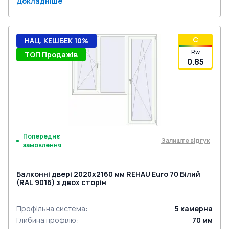
Докладніше
C
НАЦ. КЕШБЕК 10%
Rw
ТОП Продажів
0.85
Попереднє
Залиште відгук
замовлення
Балконні двері 2020x2160 мм REHAU Euro 70 Білий
(RAL 9016) з двох сторін
Профільна система
:
5
камерна
Глибина профілю
:
70
мм