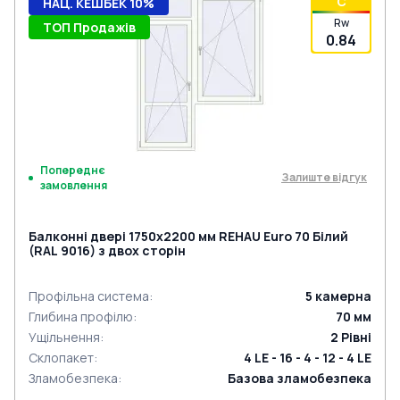
C
НАЦ. КЕШБЕК 10%
Rw
ТОП Продажів
0.84
Попереднє
Залиште відгук
замовлення
Балконні двері 1750x2200 мм REHAU Euro 70 Білий
(RAL 9016) з двох сторін
Профільна система
:
5
камерна
Глибина профілю
:
70
мм
Ущільнення
:
2
Рівні
Склопакет
:
4 LE - 16 - 4 - 12 - 4 LE
Зламобезпека
:
Базова зламобезпека