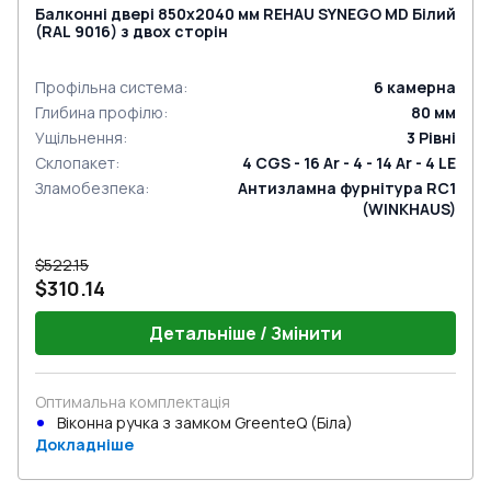
Балконні двері 850x2040 мм REHAU SYNEGO MD Білий
(RAL 9016) з двох сторін
Профільна система
:
6
камерна
Глибина профілю
:
80
мм
Ущільнення
:
3
Рівні
Склопакет
:
4 CGS - 16 Ar - 4 - 14 Ar - 4 LE
Зламобезпека
:
Антизламна фурнітура RC1
(WINKHAUS)
$522.15
$310.14
Детальніше / Змінити
Оптимальна комплектація
Віконна ручка з замком GreenteQ (Біла)
Докладніше