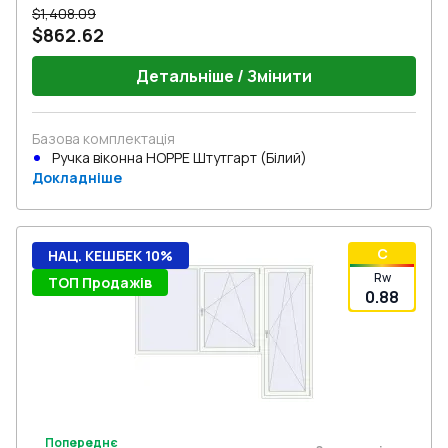
$1,408.09
$862.62
Детальніше / Змінити
Базова комплектація
Ручка віконна HOPPE Штутгарт (Білий)
Докладніше
C
НАЦ. КЕШБЕК 10%
Rw
ТОП Продажів
0.88
Попереднє