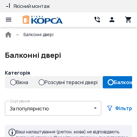
Якісний монтаж
Гарантія 10 рокі
Головна
Балконні двері
сторінка
Балконні двері
Категорія
Вікна
Розсувні терасні двері
Балконні
Сортування
Фільтр
Ваші налаштування (регіон, мова) не відповідають