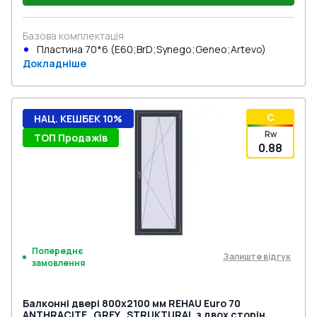
Базова комплектація
Пластина 70*6 (E60;BrD;Synego;Geneo;Artevo)
Докладніше
C
НАЦ. КЕШБЕК 10%
Rw
ТОП Продажів
0.88
Попереднє
Залиште відгук
замовлення
Балконні двері 800x2100 мм REHAU Euro 70
ANTHRACITE_GREY_STRUKTURAL з двох сторін