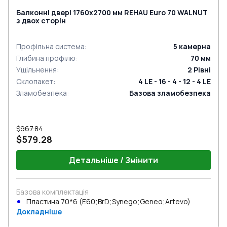
Балконні двері 1760x2700 мм REHAU Euro 70 WALNUT
з двох сторін
Профільна система
:
5
камерна
Глибина профілю
:
70
мм
Ущільнення
:
2
Рівні
Склопакет
:
4 LE - 16 - 4 - 12 - 4 LE
Зламобезпека
:
Базова зламобезпека
$967.84
$579.28
Детальніше / Змінити
Базова комплектація
Пластина 70*6 (E60;BrD;Synego;Geneo;Artevo)
Докладніше