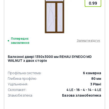
0.99
Попереднє
Залиште відгук
замовлення
Балконні двері 1350x3000 мм REHAU SYNEGO MD
WALNUT з двох сторін
Профільна система
:
6
камерна
Глибина профілю
:
80
мм
Ущільнення
:
3
Рівні
Склопакет
:
4 LE - 16 - 4 - 14 - 4 LE
Зламобезпека
:
Базова зламобезпека