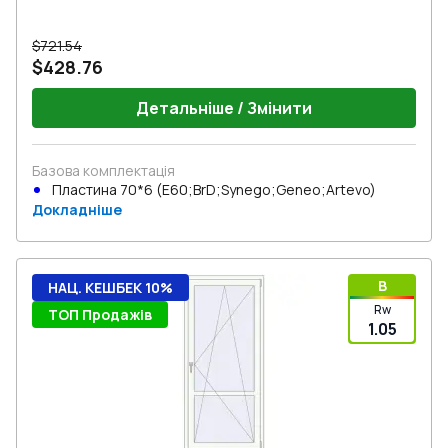
$721.54
$428.76
Детальніше / Змінити
Базова комплектація
Пластина 70*6 (E60;BrD;Synego;Geneo;Artevo)
Докладніше
B
НАЦ. КЕШБЕК 10%
Rw
ТОП Продажів
1.05