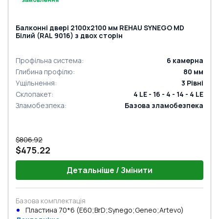
Балконні двері 2100x2100 мм REHAU SYNEGO MD
Білий (RAL 9016) з двох сторін
Профільна система
:
6
камерна
Глибина профілю
:
80
мм
Ущільнення
:
3
Рівні
Склопакет
:
4 LE - 16 - 4 - 14 - 4 LE
Зламобезпека
:
Базова зламобезпека
$806.92
$475.22
Детальніше / Змінити
Базова комплектація
Пластина 70*6 (E60;BrD;Synego;Geneo;Artevo)