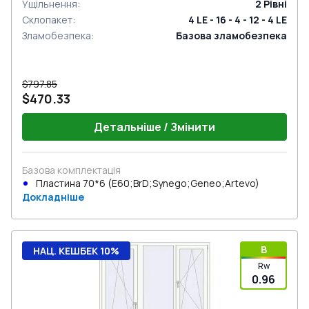
Ущільнення
:
2
Рівні
Склопакет
:
4 LE - 16 - 4 - 12 - 4 LE
Зламобезпека
:
Базова зламобезпека
$797.85
$470.33
Детальніше / Змінити
Базова комплектація
Пластина 70*6 (E60;BrD;Synego;Geneo;Artevo)
Докладніше
B
НАЦ. КЕШБЕК 10%
Rw
0.96