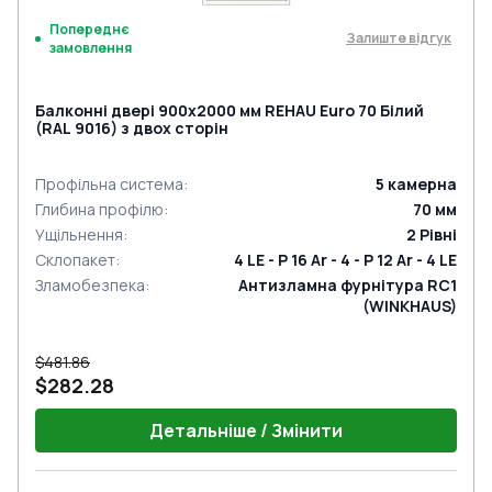
Попереднє
Залиште відгук
замовлення
Балконні двері 900x2000 мм REHAU Euro 70 Білий
(RAL 9016) з двох сторін
Профільна система
:
5
камерна
Глибина профілю
:
70
мм
Ущільнення
:
2
Рівні
Склопакет
:
4 LE - P 16 Ar - 4 - P 12 Ar - 4 LE
Зламобезпека
:
Антизламна фурнітура RC1
(WINKHAUS)
$481.86
$282.28
Детальніше / Змінити