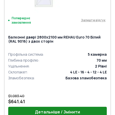
Попереднє
Залиште відгук
замовлення
Балконні двері 2800x2100 мм REHAU Euro 70 Білий
(RAL 9016) з двох сторін
Профільна система
:
5
камерна
Глибина профілю
:
70
мм
Ущільнення
:
2
Рівні
Склопакет
:
4 LE - 16 - 4 - 12 - 4 LE
Зламобезпека
:
Базова зламобезпека
$1,083.40
$641.41
Детальніше / Змінити