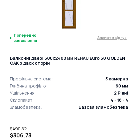
Попереднє
Залиште відгук
замовлення
Балконні двері 600x2400 мм REHAU Euro 60 GOLDEN
OAK з двох сторін
Профільна система
:
3
камерна
Глибина профілю
:
60
мм
Ущільнення
:
2
Рівні
Склопакет
:
4 - 16 - 4
Зламобезпека
:
Базова зламобезпека
$490.52
$306.73