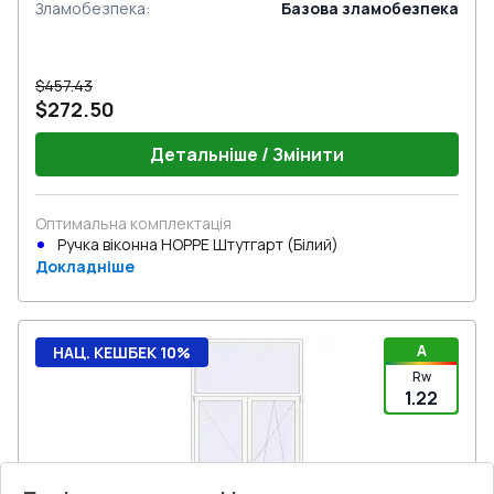
Зламобезпека
:
Базова зламобезпека
$457.43
$272.50
Детальніше / Змінити
Оптимальна комплектація
Ручка віконна HOPPE Штутгарт (Білий)
Докладніше
A
НАЦ. КЕШБЕК 10%
Rw
1.22