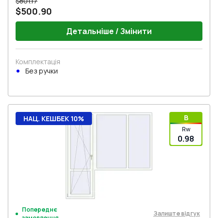
$801.17
$500.90
Детальніше / Змінити
Комплектація
Без ручки
B
НАЦ. КЕШБЕК 10%
Rw
0.98
Попереднє
Залиште відгук
замовлення