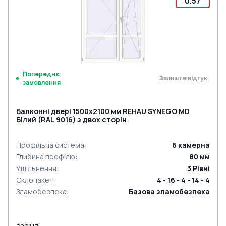
0.57
Попереднє
Залиште відгук
замовлення
Балконні двері 1500x2100 мм REHAU SYNEGO MD
Білий (RAL 9016) з двох сторін
Профільна система
:
6
камерна
Глибина профілю
:
80
мм
Ущільнення
:
3
Рівні
Склопакет
:
4 - 16 - 4 - 14 - 4
Зламобезпека
:
Базова зламобезпека