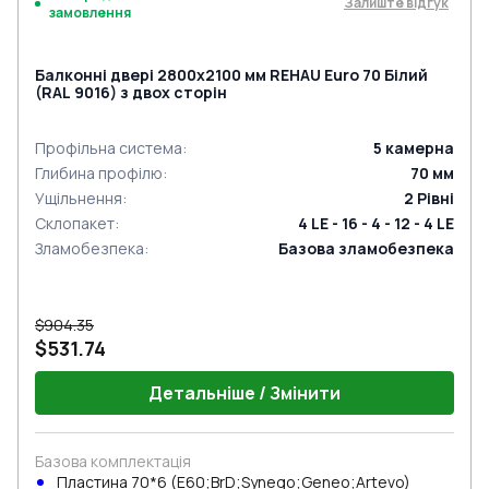
Залиште відгук
замовлення
Балконні двері 2800x2100 мм REHAU Euro 70 Білий
(RAL 9016) з двох сторін
Профільна система
:
5
камерна
Глибина профілю
:
70
мм
Ущільнення
:
2
Рівні
Склопакет
:
4 LE - 16 - 4 - 12 - 4 LE
Зламобезпека
:
Базова зламобезпека
$904.35
$531.74
Детальніше / Змінити
Базова комплектація
Пластина 70*6 (E60;BrD;Synego;Geneo;Artevo)