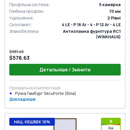
Профільна система
:
5
камерна
Глибина профілю
:
70
мм
Ущільнення
:
2
Рівні
Склопакет
:
4 LE - P 16 Ar - 4 - P 12 Ar - 4 LE
Зламобезпека
:
Антизламна фурнітура RC1
(WINKHAUS)
$981.45
$578.63
Детальніше / Змінити
Преміальна комплектація
Ручка Гамбург SecuForte (біла)
Докладніше
B
НАЦ. КЕШБЕК 10%
Rw