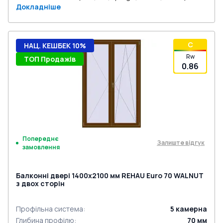
Докладніше
C
НАЦ. КЕШБЕК 10%
Rw
ТОП Продажів
0.86
Попереднє
Залиште відгук
замовлення
Балконні двері 1400x2100 мм REHAU Euro 70 WALNUT
з двох сторін
Профільна система
:
5
камерна
Глибина профілю
:
70
мм