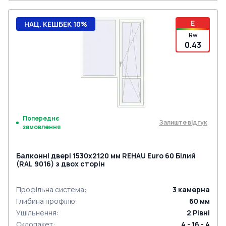
E
НАЦ. КЕШБЕК 10%
Rw
0.43
Попереднє
Залиште відгук
замовлення
Балконні двері 1530x2120 мм REHAU Euro 60 Білий
(RAL 9016) з двох сторін
Профільна система
:
3
камерна
Глибина профілю
:
60
мм
Ущільнення
:
2
Рівні
Склопакет
:
4 - 16 - 4