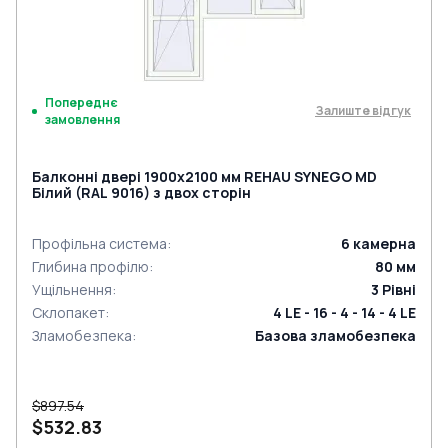
Попереднє
Залиште відгук
замовлення
Балконні двері 1900x2100 мм REHAU SYNEGO MD
Білий (RAL 9016) з двох сторін
Профільна система
:
6
камерна
Глибина профілю
:
80
мм
Ущільнення
:
3
Рівні
Склопакет
:
4 LE - 16 - 4 - 14 - 4 LE
Зламобезпека
:
Базова зламобезпека
$897.54
$532.83