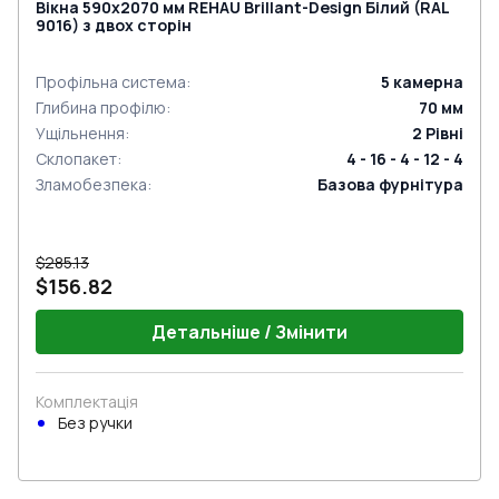
Вікна 590x2070 мм REHAU Brillant-Design Білий (RAL
9016) з двох сторін
Профільна система
:
5
камерна
Глибина профілю
:
70
мм
Ущільнення
:
2
Рівні
Склопакет
:
4 - 16 - 4 - 12 - 4
Зламобезпека
:
Базова фурнітура
$285.13
$156.82
Детальніше / Змінити
Комплектація
Без ручки