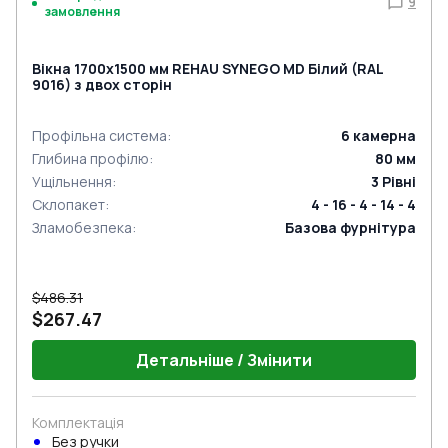
9
замовлення
Вікна 1700x1500 мм REHAU SYNEGO MD Білий (RAL
9016) з двох сторін
Профільна система
:
6
камерна
Глибина профілю
:
80
мм
Ущільнення
:
3
Рівні
Склопакет
:
4 - 16 - 4 - 14 - 4
Зламобезпека
:
Базова фурнітура
$486.31
$267.47
Детальніше / Змінити
Комплектація
Без ручки