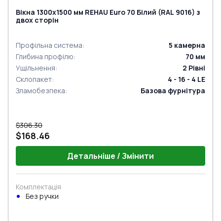
Вікна 1300x1500 мм REHAU Euro 70 Білий (RAL 9016) з
двох сторін
Профільна система
:
5
камерна
Глибина профілю
:
70
мм
Ущільнення
:
2
Рівні
Склопакет
:
4 - 16 - 4 LE
Зламобезпека
:
Базова фурнітура
$306.30
$168.46
Детальніше / Змінити
Комплектація
Без ручки