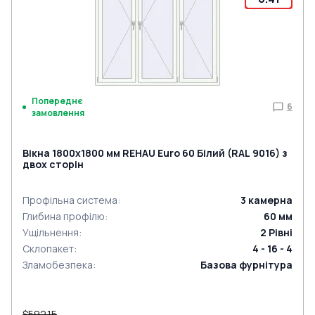
Попереднє
6
замовлення
Вікна 1800x1800 мм REHAU Euro 60 Білий (RAL 9016) з
двох сторін
Профільна система
:
3
камерна
Глибина профілю
:
60
мм
Ущільнення
:
2
Рівні
Склопакет
:
4 - 16 - 4
Зламобезпека
:
Базова фурнітура
$592.15