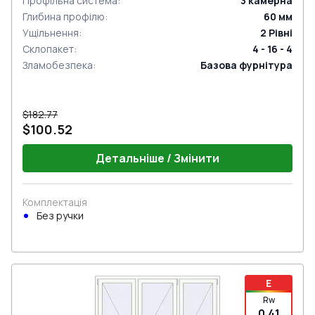
Профільна система
:
3
камерна
Глибина профілю
:
60
мм
Ущільнення
:
2
Рівні
Склопакет
:
4 - 16 - 4
Зламобезпека
:
Базова фурнітура
$182.77
$100.52
Детальніше / Змінити
Комплектація
Без ручки
E
Rw
0.41