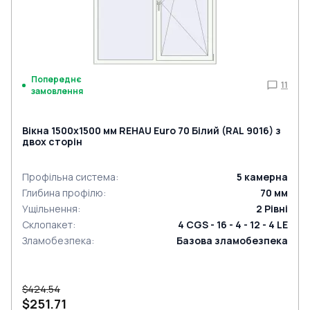
Попереднє
11
замовлення
Вікна 1500x1500 мм REHAU Euro 70 Білий (RAL 9016) з
двох сторін
Профільна система
:
5
камерна
Глибина профілю
:
70
мм
Ущільнення
:
2
Рівні
Склопакет
:
4 CGS - 16 - 4 - 12 - 4 LE
Зламобезпека
:
Базова зламобезпека
$424.54
$251.71