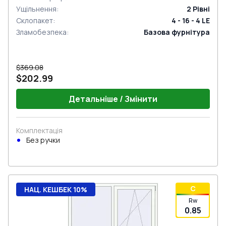
Ущільнення
:
2
Рівні
Склопакет
:
4 - 16 - 4 LE
Зламобезпека
:
Базова фурнітура
$369.08
$202.99
Детальніше / Змінити
Комплектація
Без ручки
C
НАЦ. КЕШБЕК 10%
Rw
0.85