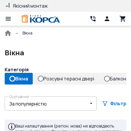
Гарантія 10 років
25 років довір
Головна
Вікна
сторінка
Вікна
Категорія
Вікна
Розсувні терасні двері
Балконні 
Сортування
Фільтр
Ваші налаштування (регіон, мова) не відповідають