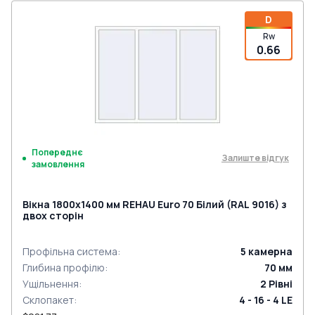
D
Rw
0.66
Попереднє
Залиште відгук
замовлення
Вікна 1800x1400 мм REHAU Euro 70 Білий (RAL 9016) з
двох сторін
Профільна система
:
5
камерна
Глибина профілю
:
70
мм
Ущільнення
:
2
Рівні
Склопакет
:
4 - 16 - 4 LE