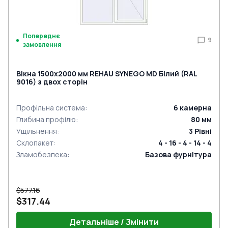
Попереднє
9
замовлення
Вікна 1500x2000 мм REHAU SYNEGO MD Білий (RAL
9016) з двох сторін
Профільна система
:
6
камерна
Глибина профілю
:
80
мм
Ущільнення
:
3
Рівні
Склопакет
:
4 - 16 - 4 - 14 - 4
Зламобезпека
:
Базова фурнітура
$577.16
$317.44
Детальніше / Змінити