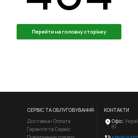
Перейти на головну сторінку
СЕРВІС ТА ОБЛУГОВУВАННЯ:
КОНТАКТИ
Доставка і Оплата
Офіс
:
Украї
61
Гарантія та Сервіс
Повернення товару
+380674321