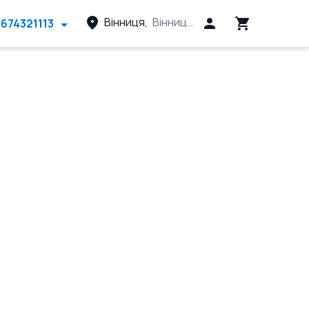
Вінниця
,
Вінницький район, Вінницька 
674321113