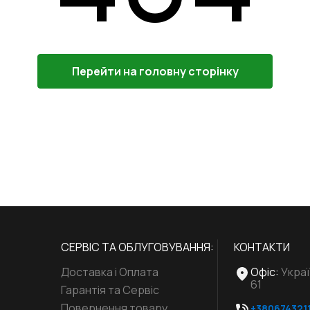
Перейти на головну сторінку
СЕРВІС ТА ОБЛУГОВУВАННЯ:
КОНТАКТИ
Доставка і Оплата
Офіс
:
Украї
61
Гарантія та Сервіс
Повернення товару
+380674321