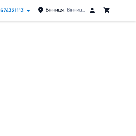
Вінниця
,
Вінницький район, Вінницька 
674321113